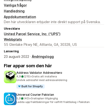
Vanliga frågor
Handledning
Appdokumentation
Den här utvecklaren erbjuder inte direkt support på Svenska.
Utvecklare
United Parcel Service, Inc. (“UPS”)
Webbplats
55 Glenlake Pkwy NE, Atltanta, GA, 30328, US
Lansering
23 augusti 2022 ·
Ändringslogg
Fler appar som den här
Address Validator AddressHero
av 5 stjärnor
4,9
(215)
•
Gratis att installera
215 recensioner totalt
Undvik adressfel med adressvalidering
Built for Shopify
Universal Courier Pakistan
av 5 stjärnor
5,0
(40)
•
Gratisplan tillgänglig
40 recensioner totalt
Ladda upp fraktbokningar för valfritt fraktbolag i Pakistan.