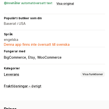
Innehåller automatöversatt text
Visa original
Populärt i butiker som din
Baserat i USA
Språk
engelska
Denna app finns inte översatt till svenska
Fungerar med
BigCommerce
Etsy
WooCommerce
Kategorier
Leverans
Visa funktioner
Etiketter och förpackningsmaterial
Fraktlösningar – övrigt
Etikettskapande
Tryckning i bulk
Retursedlar
Plocklista
Fraktregler
Ordersynkronisering
Fraktkostnader
Leveranshantering