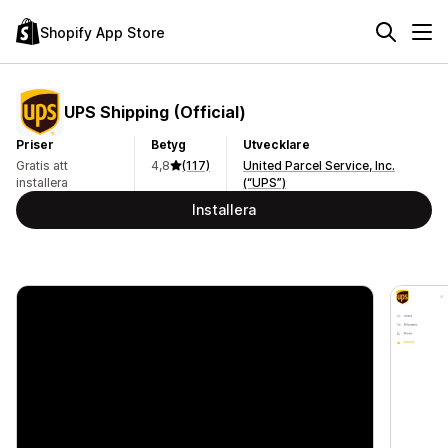
Shopify App Store
UPS Shipping (Official)
Priser
Betyg
Utvecklare
Gratis att
4,8
(117)
United Parcel Service, Inc.
installera
(“UPS”)
Installera