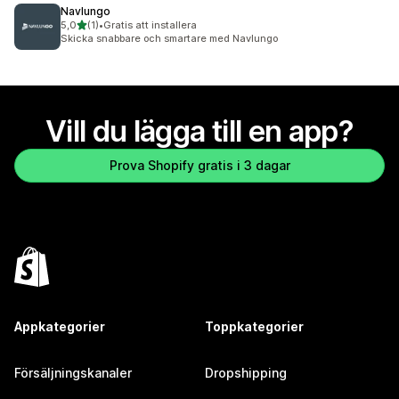
Navlungo
av 5 stjärnor
5,0
(1)
•
Gratis att installera
1 recensioner totalt
Skicka snabbare och smartare med Navlungo
Vill du lägga till en app?
Prova Shopify gratis i 3 dagar
Appkategorier
Toppkategorier
Försäljningskanaler
Dropshipping