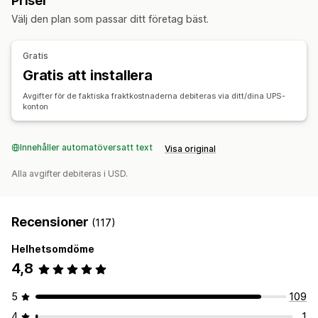
Priser
Ordersynkronisering
Spårning i realtid
Välj den plan som passar ditt företag bäst.
Varumärkesanpassad spårningssida
E-postaviseringar
Orderuppdateringar
Gratis
Gratis att installera
Avgifter för de faktiska fraktkostnaderna debiteras via ditt/dina UPS-
konton
Innehåller automatöversatt text
Visa original
Alla avgifter debiteras i USD.
Recensioner
(117)
Helhetsomdöme
4,8
5
109
4
1