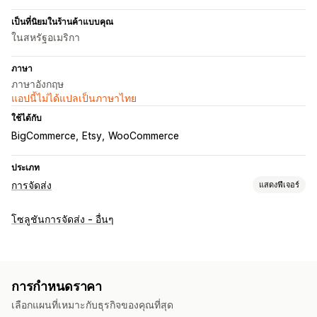
เป็นที่นิยมในร้านค้าแบบคุณ
ในสหรัฐอเมริกา
ภาษา
ภาษาอังกฤษ
แอปนี้ไม่ได้แปลเป็นภาษาไทย
ใช้ได้กับ
BigCommerce
Etsy
WooCommerce
ประเภท
การจัดส่ง
แสดงฟีเจอร์
ป้ายกำกับและบรรจุภัณฑ์
โซลูชันการจัดส่ง - อื่นๆ
การสร้างป้ายกำกับ
การพิมพ์จำนวนมาก
ใบจ่าหน้าสำหรับการส่งคืน
รายการสิ่งที่ต้องจัดการ
กฎการจัดส่ง
ซิงค์คำสั่งซื้อ
อัตราค่าจัดส่ง
การกำหนดราคา
การจัดการการจัดส่ง
เลือกแผนที่เหมาะกับธุรกิจของคุณที่สุด