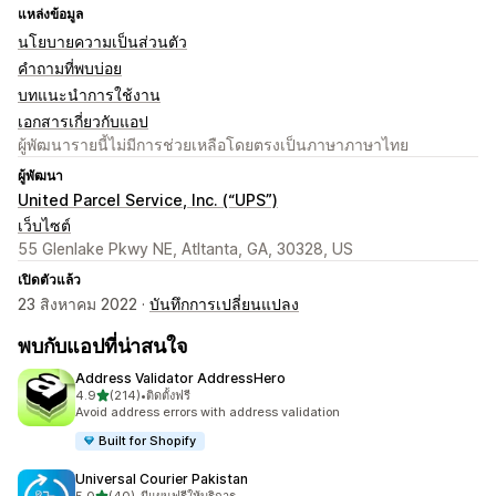
แหล่งข้อมูล
นโยบายความเป็นส่วนตัว
คำถามที่พบบ่อย
บทแนะนำการใช้งาน
เอกสารเกี่ยวกับแอป
ผู้พัฒนารายนี้ไม่มีการช่วยเหลือโดยตรงเป็นภาษาภาษาไทย
ผู้พัฒนา
United Parcel Service, Inc. (“UPS”)
เว็บไซต์
55 Glenlake Pkwy NE, Atltanta, GA, 30328, US
เปิดตัวแล้ว
23 สิงหาคม 2022 ·
บันทึกการเปลี่ยนแปลง
พบกับแอปที่น่าสนใจ
Address Validator AddressHero
เต็ม 5 ดาว
4.9
(214)
•
ติดตั้งฟรี
ทั้งหมด 214 รีวิว
Avoid address errors with address validation
Built for Shopify
Universal Courier Pakistan
เต็ม 5 ดาว