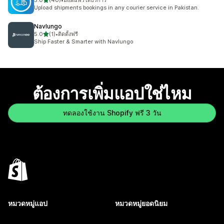
5.0
(40)
•
มีแผนฟรีให้บริการ
ทั้งหมด 40 รีวิว
Upload shipments bookings in any courier service in Pakistan.
Navlungo
เต็ม 5 ดาว
5.0
(1)
•
ติดตั้งฟรี
ทั้งหมด 1 รีวิว
Ship Faster & Smarter with Navlungo
ต้องการเพิ่มแอปใช่ไหม
ทดลองใช้งาน Shopify ฟรี 3 วัน
หมวดหมู่แอป
หมวดหมู่ยอดนิยม