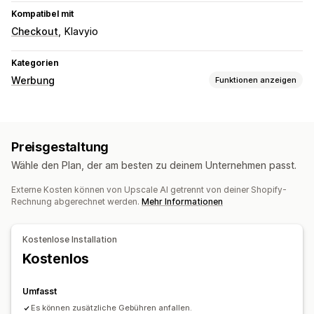
Kompatibel mit
Checkout
Klavyio
Kategorien
Werbung
Funktionen anzeigen
Targeting
Ähnliche Zielgruppen
KI-Targeting
Retargeting
Preisgestaltung
Kampagnenmanagement
Wähle den Plan, der am besten zu deinem Unternehmen passt.
KI-Optimierung
Automatisierte Kampagnen
Externe Kosten können von Upscale AI getrennt von deiner Shopify-
Gebotsoptimierung
KI-Copywriting
KI-Bilder und -Videos
Rechnung abgerechnet werden.
Mehr Informationen
Videoanzeigen
Anzeigenbörse
Leistungsanalyse
Kostenlose Installation
Leistungsverfolgung
Kostenlos
Werbeausgaben
ROI-Analyse
Conversion-Tracking
Kosten pro Akquisition
Dashboards
Umfasst
Impressionszahlen
Es können zusätzliche Gebühren anfallen.