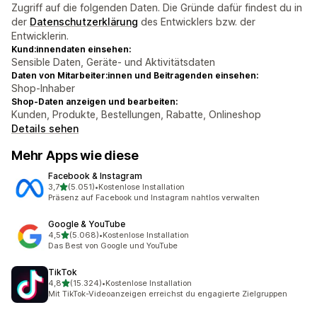
Zugriff auf die folgenden Daten. Die Gründe dafür findest du in
der
Datenschutzerklärung
des Entwicklers bzw. der
Entwicklerin.
Kund:innendaten einsehen:
Sensible Daten, Geräte- und Aktivitätsdaten
Daten von Mitarbeiter:innen und Beitragenden einsehen:
Shop-Inhaber
Shop-Daten anzeigen und bearbeiten:
Kunden, Produkte, Bestellungen, Rabatte, Onlineshop
Details sehen
Mehr Apps wie diese
Facebook & Instagram
von 5 Sternen
3,7
(5.051)
•
Kostenlose Installation
5051 Rezensionen insgesamt
Präsenz auf Facebook und Instagram nahtlos verwalten
Google & YouTube
von 5 Sternen
4,5
(5.068)
•
Kostenlose Installation
5068 Rezensionen insgesamt
Das Best von Google und YouTube
TikTok
von 5 Sternen
4,8
(15.324)
•
Kostenlose Installation
15324 Rezensionen insgesamt
Mit TikTok-Videoanzeigen erreichst du engagierte Zielgruppen