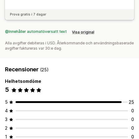
Prova gratis i 7 dagar
Innehåller automatöversatt text
Visa original
Alla avgifter debiteras i USD. Återkommande och användningsbaserade
avgifter faktureras var 30:e dag.
Recensioner
(25)
Helhetsomdöme
5
5
25
4
0
3
0
2
0
1
0