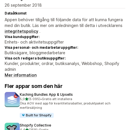
26 september 2018
Dataåtkomst
Appen behöver tillgång till följande data för att kunna fungera
med din butik. Läs mer om anledningen till detta i utvecklarens
integritetspolicy
.
Visa kunduppgifter:
Enhets- och aktivitetsuppgifter
Visa personal- och medarbetaruppgifter:
Butiksägare, bloggmedarbetare
Visa och redigera butiksuppgifter:
Kunder, produkter, ordrar, butiksanalys, Webbshop, Shopify
admin
Mer information
Fler appar som den här
Kaching Bundles App & Upsells
av 5 stjärnor
5,0
(5 095)
•
Gratis att installera
5095 recensioner totalt
Öka AOV med app för kvantitetsrabatter, produktpaket och
merförsäljning
Built for Shopify
Shopify Collective
av 5 stjärnor
4,4
(359)
•
Gratis