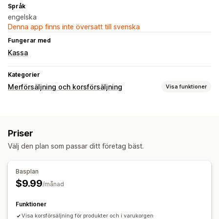
Språk
engelska
Denna app finns inte översatt till svenska
Fungerar med
Kassa
Kategorier
Merförsäljning och korsförsäljning
Visa funktioner
Anpassning
Merförsäljning i varukorg
Merförsäljning på produktsidan
Priser
Anpassad CSS
Anpassad HTML
Anpassade regler
Välj den plan som passar ditt företag bäst.
Analysverktyg
Klickfrekvenser
Konverteringsgrad
Basplan
$9.99
/månad
Funktioner
Visa korsförsäljning för produkter och i varukorgen