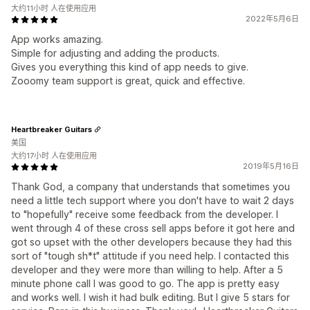
大约11小时 人在使用应用
2022年5月6日
App works amazing.
Simple for adjusting and adding the products.
Gives you everything this kind of app needs to give.
Zooomy team support is great, quick and effective.
Heartbreaker Guitars
美国
大约17小时 人在使用应用
2019年5月16日
Thank God, a company that understands that sometimes you
need a little tech support where you don't have to wait 2 days
to "hopefully" receive some feedback from the developer. I
went through 4 of these cross sell apps before it got here and
got so upset with the other developers because they had this
sort of "tough sh*t" attitude if you need help. I contacted this
developer and they were more than willing to help. After a 5
minute phone call I was good to go. The app is pretty easy
and works well. I wish it had bulk editing. But I give 5 stars for