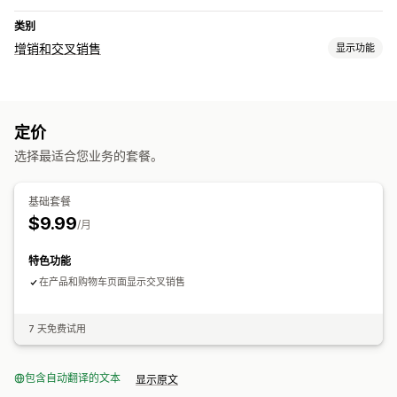
类别
增销和交叉销售
显示功能
自定义
购物车增销
产品页面增销
自定义 CSS
自定义 HTML
定价
自定义规则
选择最适合您业务的套餐。
分析
点击率
转化率
基础套餐
$9.99
/月
特色功能
在产品和购物车页面显示交叉销售
7 天免费试用
包含自动翻译的文本
显示原文