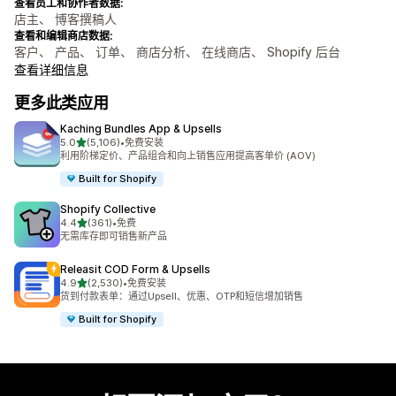
查看员工和协作者数据:
店主、 博客撰稿人
查看和编辑商店数据:
客户、 产品、 订单、 商店分析、 在线商店、 Shopify 后台
查看详细信息
更多此类应用
Kaching Bundles App & Upsells
星（满分 5 星）
5.0
(5,106)
•
免费安装
总共 5106 条评论
利用阶梯定价、产品组合和向上销售应用提高客单价 (AOV)
Built for Shopify
Shopify Collective
星（满分 5 星）
4.4
(361)
•
免费
总共 361 条评论
无需库存即可销售新产品
Releasit COD Form & Upsells
星（满分 5 星）
4.9
(2,530)
•
免费安装
总共 2530 条评论
货到付款表单：通过Upsell、优惠、OTP和短信增加销售
Built for Shopify