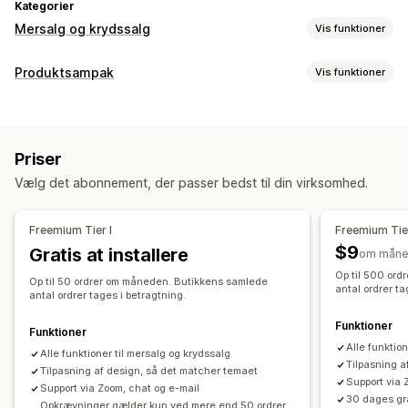
Kategorier
Mersalg og krydssalg
Vis funktioner
Tilpasning
Produktsampak
Vis funktioner
Mersalg i indkøbskurv
Mersalg ved betaling
Pakketyper
Mersalg på produktside
Takkeside med mersalg
Faste pakker
Mersalgspakker
Krydssalgspakker
Tilføjelser med 1 klik
Indkøbskurvskuffe
Pop op-vinduer
Priser
Ofte købt sammen
Relaterede produkter
Tilpasset CSS
Multivaluta
Flere sprog
Vælg det abonnement, der passer bedst til din virksomhed.
Priser, du kan angive
Tilbud og anbefalinger
Rabatter
Faste rabatter
Procentrabatter
Gratis levering
Produkttilføjelser
Produktanbefalinger
Ofte købt sammen
Freemium Tier I
Freemium Tier
Massepriser
Sampak
Anbefalinger med kunstig intelligens
$9
Gratis at installere
om måne
Abonnementsopgradering
Op til 500 or
Op til 50 ordrer om måneden. Butikkens samlede
antal ordrer ta
antal ordrer tages i betragtning.
Analyser
Funktioner
Klikrater
Konverteringsrater
Anbefalet ydeevne
Funktioner
Alle funktio
Alle funktioner til mersalg og krydssalg
Tilpasning a
Tilpasning af design, så det matcher temaet
Support via 
Support via Zoom, chat og e-mail
30 dages gr
Opkrævninger gælder kun ved mere end 50 ordrer