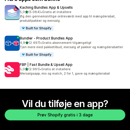
Kaching Bundles App & Upsells
ud af 5 stjerner
5,0
(5.084)
•
Gratis at installere
5084 anmeldelser i alt
Øg den gennemsnitlige ordreværdi med app til mængderabat,
produktpakker og mersalg
Built for Shopify
Bundler ‑ Product Bundles App
ud af 5 stjerner
4,9
(2.497)
•
Gratis abonnement tilgængeligt
2497 anmeldelser i alt
Tjen mere med pakketilbud, mersalg af pakker og mængderabatter
Built for Shopify
FBP | Fast Bundle & Upsell App
ud af 5 stjerner
5,0
(2.961)
•
Gratis at installere
2961 anmeldelser i alt
Mersalgsapp, mix og match, 2 for 1, gave og mængderabat
Vil du tilføje en app?
Prøv Shopify gratis i 3 dage