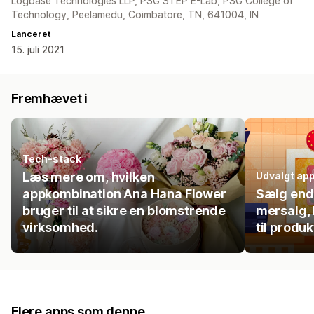
Logbase Technologies LLP, PSG STEP E-Lab, PSG College of
Technology, Peelamedu, Coimbatore, TN, 641004, IN
Lanceret
15. juli 2021
Fremhævet i
Tech-stack
Læs mere om, hvilken
Udvalgt ap
appkombination Ana Hana Flower
Sælg endn
bruger til at sikre en blomstrende
mersalg, 
virksomhed.
til produk
Flere apps som denne