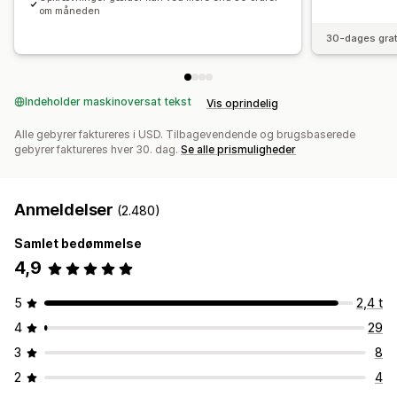
om måneden
30-dages grat
Indeholder maskinoversat tekst
Vis oprindelig
Alle gebyrer faktureres i USD. Tilbagevendende og brugsbaserede
gebyrer faktureres hver 30. dag.
Se alle prismuligheder
Anmeldelser
(2.480)
Samlet bedømmelse
4,9
5
2,4 t
4
29
3
8
2
4