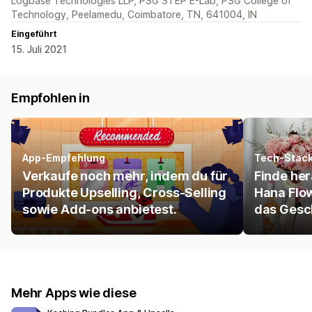
Logbase Technologies LLP, PSG STEP E-Lab, PSG College of
Technology, Peelamedu, Coimbatore, TN, 641004, IN
Eingeführt
15. Juli 2021
Empfohlen in
App-Empfehlung
Tech-Stac
Verkaufe noch mehr, indem du für
Finde he
Produkte Upselling, Cross-Selling
Hana Flo
sowie Add-ons anbietest.
das Gesch
Mehr Apps wie diese