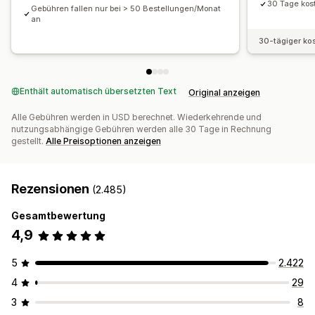
30 Tage kos
Gebühren fallen nur bei > 50 Bestellungen/Monat
an
30-tägiger ko
Enthält automatisch übersetzten Text
Original anzeigen
Alle Gebühren werden in USD berechnet. Wiederkehrende und
nutzungsabhängige Gebühren werden alle 30 Tage in Rechnung
gestellt.
Alle Preisoptionen anzeigen
Rezensionen
(2.485)
Gesamtbewertung
4,9
5
2.422
4
29
3
8