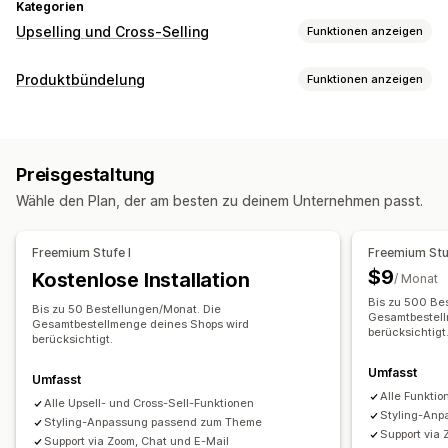
Kategorien
Upselling und Cross-Selling
Funktionen anzeigen
Anpassung
Produktbündelung
Funktionen anzeigen
Warenkorb-Upselling
Checkout-Upselling
Bundle-Typen
Produktseiten-Upselling
Danke-Seite für Upselling
Feste Bundles
Upselling-Bundles
Cross-Selling-Bundles
Add-ons mit einem Klick
Warenkorbeinschub
Pop-ups
Preisgestaltung
Häufig zusammen gekauft
Ähnliche Produkte
Benutzerdefinierte CSS
Mehrere Währungen
Wähle den Plan, der am besten zu deinem Unternehmen passt.
Mehrere Sprachen
Die Preise kannst du festlegen
Rabatte
Pauschalrabatte
Prozentuale Rabatte
Angebote und Empfehlungen
Freemium Stufe I
Freemium Stuf
Kostenloser Versand
Massenpreise
Produkt-Add-ons
Produktempfehlungen
$9
Kostenlose Installation
/ Monat
Häufig zusammen gekauft
Bundles
KI-Empfehlungen
Bis zu 500 Be
Bis zu 50 Bestellungen/Monat. Die
Gesamtbestell
Abonnement-Upgrade
Gesamtbestellmenge deines Shops wird
berücksichtigt
berücksichtigt.
Analysen
Umfasst
Umfasst
Klickraten
Conversion-Raten
Empfehlungsleistung
Alle Funktio
Alle Upsell- und Cross-Sell-Funktionen
Styling-An
Styling-Anpassung passend zum Theme
Support via 
Support via Zoom, Chat und E-Mail