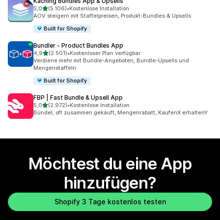
Kaching Bundles App & Upsells
von 5 Sternen
5,0
(5.106)
•
Kostenlose Installation
5106 Rezensionen insgesamt
AOV steigern mit Staffelpreisen, Produkt-Bundles & Upsells
Built for Shopify
Bundler ‑ Product Bundles App
von 5 Sternen
4,9
(2.501)
•
Kostenloser Plan verfügbar
2501 Rezensionen insgesamt
Verdiene mehr mit Bundle-Angeboten, Bundle-Upsells und
Mengenstaffeln
Built for Shopify
FBP | Fast Bundle & Upsell App
von 5 Sternen
5,0
(2.972)
•
Kostenlose Installation
2972 Rezensionen insgesamt
Bündel, oft zusammen gekauft, Mengenrabatt, KaufenX erhaltenY
Möchtest du eine App
hinzufügen?
Shopify 3 Tage kostenlos testen