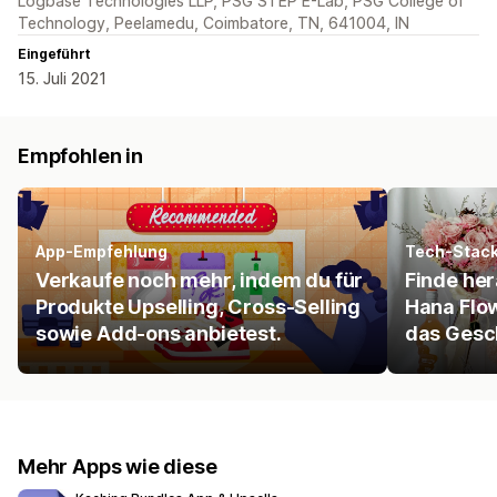
Logbase Technologies LLP, PSG STEP E-Lab, PSG College of
Technology, Peelamedu, Coimbatore, TN, 641004, IN
Eingeführt
15. Juli 2021
Empfohlen in
App-Empfehlung
Tech-Stac
Verkaufe noch mehr, indem du für
Finde he
Produkte Upselling, Cross-Selling
Hana Flo
sowie Add-ons anbietest.
das Gesch
Mehr Apps wie diese