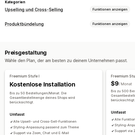
Kategorien
Upselling und Cross-Selling
Funktionen anzeigen
Anpassung
Produktbündelung
Funktionen anzeigen
Warenkorb-Upselling
Checkout-Upselling
Bundle-Typen
Produktseiten-Upselling
Danke-Seite für Upselling
Feste Bundles
Upselling-Bundles
Cross-Selling-Bundles
Add-ons mit einem Klick
Warenkorbeinschub
Pop-ups
Preisgestaltung
Häufig zusammen gekauft
Ähnliche Produkte
Benutzerdefinierte CSS
Mehrere Währungen
Wähle den Plan, der am besten zu deinem Unternehmen passt.
Mehrere Sprachen
Die Preise kannst du festlegen
Rabatte
Pauschalrabatte
Prozentuale Rabatte
Angebote und Empfehlungen
Freemium Stufe I
Freemium Stuf
Kostenloser Versand
Massenpreise
Produkt-Add-ons
Produktempfehlungen
$9
Kostenlose Installation
/ Monat
Häufig zusammen gekauft
Bundles
KI-Empfehlungen
Bis zu 500 Be
Bis zu 50 Bestellungen/Monat. Die
Gesamtbestell
Abonnement-Upgrade
Gesamtbestellmenge deines Shops wird
berücksichtigt
berücksichtigt.
Analysen
Umfasst
Umfasst
Klickraten
Conversion-Raten
Empfehlungsleistung
Alle Funktio
Alle Upsell- und Cross-Sell-Funktionen
Styling-An
Styling-Anpassung passend zum Theme
Support via 
Support via Zoom, Chat und E-Mail