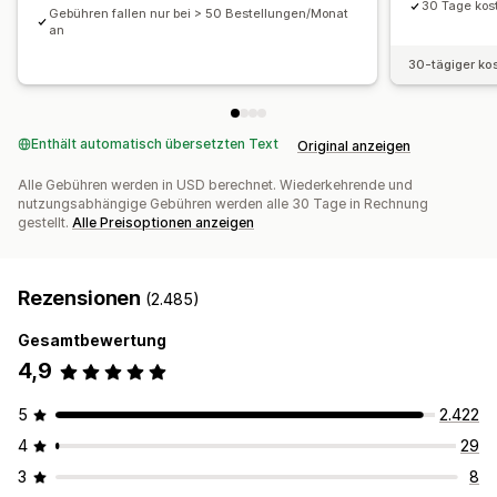
30 Tage kos
Gebühren fallen nur bei > 50 Bestellungen/Monat
an
30-tägiger ko
Enthält automatisch übersetzten Text
Original anzeigen
Alle Gebühren werden in USD berechnet. Wiederkehrende und
nutzungsabhängige Gebühren werden alle 30 Tage in Rechnung
gestellt.
Alle Preisoptionen anzeigen
Rezensionen
(2.485)
Gesamtbewertung
4,9
5
2.422
4
29
3
8