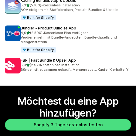
Kaching Bundles App & Upsells
von 5 Sternen
5,0
(5.100)
•
Kostenlose Installation
5100 Rezensionen insgesamt
AOV steigern mit Staffelpreisen, Produkt-Bundles & Upsells
Built for Shopify
Bundler ‑ Product Bundles App
von 5 Sternen
4,9
(2.500)
•
Kostenloser Plan verfügbar
2500 Rezensionen insgesamt
Verdiene mehr mit Bundle-Angeboten, Bundle-Upsells und
Mengenstaffeln
Built for Shopify
FBP | Fast Bundle & Upsell App
von 5 Sternen
5,0
(2.971)
•
Kostenlose Installation
2971 Rezensionen insgesamt
Bündel, oft zusammen gekauft, Mengenrabatt, KaufenX erhaltenY
Möchtest du eine App
hinzufügen?
Shopify 3 Tage kostenlos testen