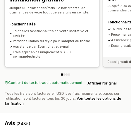
Réductions en pourcentage
Expédition gratuite
Produits fréquemment achetés ensemble
Lots
Jusqu’à 500 c
Jusqu’à 50 commandes/mois. Le nombre total de
Tarification en gros
commandes de 
Recommandations basées sur l’IA
commandes de votre boutique sera pris en compte.
Mise à niveau de l’abonnement
Fonctionnalit
Fonctionnalités
Toutes les f
Analyses de données
Toutes les fonctionnalités de vente incitative et
Personnalisa
croisée
Taux de clics
Taux de conversion
Assistance p
Personnalisation du style pour l’adapter au thème
Performance des recommandations
Essai gratui
Assistance par Zoom, chat et e-mail
Frais applicables uniquement si > 50
commandes/mois
Essai gratuit 
Contient du texte traduit automatiquement
Afficher l’original
Tous les frais sont facturés en USD. Les frais récurrents et basés sur
l’utilisation sont facturés tous les 30 jours.
Voir toutes les options de
tarification
Avis
(2 485)