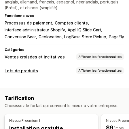
anglais, allemand, français, espagnol, néerlandais, portugais
(Brésil), et chinois (simplifié)
Fonctionne avec
Processus de paiement
Comptes clients
Interface administrateur Shopify
AppHQ Slide Cart
Conversion Bear
Geolocation
LogBase Store Pickup
PageFly
Catégories
Ventes croisées et incitatives
Afficher les fonctionnalités
Personnalisation
Lots de produits
Afficher les fonctionnalités
Panier vente incitative
Paiement vente incitative
Types de lots
Page de produit vente incitative
Lots fixes
Lots de vente incitative
Lots de vente croisée
Pages de remerciement vente incitative
Tarification
Produits fréquemment achetés ensemble
Compléments en un clic
Panier coulissant
Pop-ups
Choisissez le forfait qui convient le mieux à votre entreprise.
Produits associés
CSS personnalisées
Devises multiples
Multilingue
Tarification que vous pouvez définir
Offres et recommandations
Niveau Freemium I
Niveau Freemi
Réductions
Réductions forfaitaires
Compléments au produit
Recommandations de produits
$9
Installation gratuite
/ mois