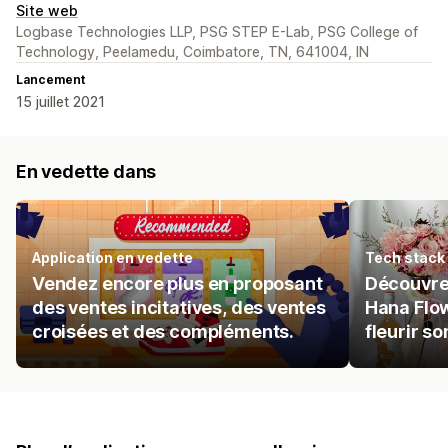
Site web
Logbase Technologies LLP, PSG STEP E-Lab, PSG College of
Technology, Peelamedu, Coimbatore, TN, 641004, IN
Lancement
15 juillet 2021
En vedette dans
Application en vedette
Tech stack
Vendez encore plus en proposant
Découvrez
des ventes incitatives, des ventes
Hana Flow
croisées et des compléments.
fleurir so