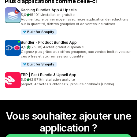
Plus d’applications comme celle-ci
Kaching Bundles App & Upsells
étoile(s) sur 5
5,0
(5 101)
•
Installation gratuite
5101 avis au total
Augmentez le panier moyen avec notre application de réductions
sur la quantité, d’offres groupées et de ventes incitatives
Built for Shopify
Bundler ‑ Product Bundles App
étoile(s) sur 5
4,9
(2 500)
•
Forfait gratuit disponible
2500 avis au total
Gagnez plus grâce aux offres groupées, aux ventes incitatives sur
ces offres et aux remises sur quantité
Built for Shopify
FBP | Fast Bundle & Upsell App
étoile(s) sur 5
5,0
(2 971)
•
Installation gratuite
2971 avis au total
paquet, Achetez X obtenez Y, produits combinés (Combo)
Vous souhaitez ajouter une
application ?