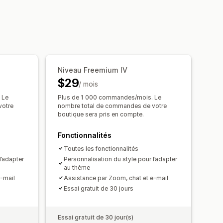
éductions en pourcentage
tions de produits
ros
mble
Lots
se à niveau de l’abonnement
Niveau Freemium IV
$29
/ mois
rformance des recommandations
 Le
Plus de 1 000 commandes/mois. Le
votre
nombre total de commandes de votre
boutique sera pris en compte.
Fonctionnalités
Toutes les fonctionnalités
l’adapter
Personnalisation du style pour l’adapter
au thème
-mail
Assistance par Zoom, chat et e-mail
Essai gratuit de 30 jours
Essai gratuit de 30 jour(s)