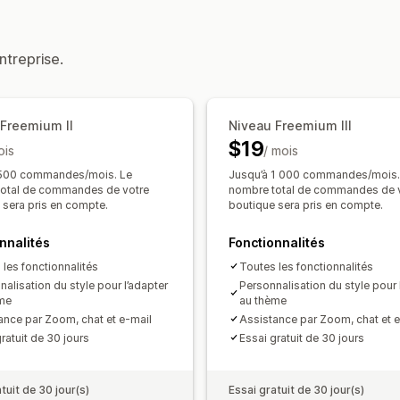
Tarification que vous pouvez définir
Offres et recommandations
Réductions
Réductions forfaitaires
R
ntreprise.
Compléments au produit
Recommanda
Expédition gratuite
Tarification en g
Produits fréquemment achetés ense
Recommandations basées sur l’IA
Mi
 Freemium II
Niveau Freemium III
Analyses de données
$19
ois
/ mois
Taux de clics
Taux de conversion
Pe
 500 commandes/mois. Le
Jusqu’à 1 000 commandes/mois.
otal de commandes de votre
nombre total de commandes de 
 sera pris en compte.
boutique sera pris en compte.
nnalités
Fonctionnalités
 les fonctionnalités
Toutes les fonctionnalités
alisation du style pour l’adapter
Personnalisation du style pour 
me
au thème
ance par Zoom, chat et e-mail
Assistance par Zoom, chat et e
ratuit de 30 jours
Essai gratuit de 30 jours
tuit de 30 jour(s)
Essai gratuit de 30 jour(s)