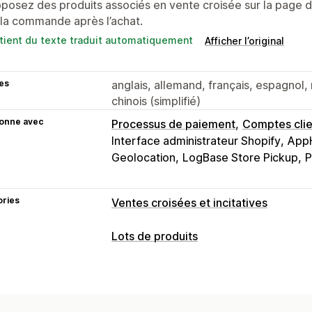
posez des produits associés en vente croisée sur la page 
la commande après l’achat.
tient du texte traduit automatiquement
Afficher l’original
es
anglais, allemand, français, espagnol, 
chinois (simplifié)
ionne avec
Processus de paiement
Comptes clie
Interface administrateur Shopify
AppH
Geolocation
LogBase Store Pickup
P
ories
Ventes croisées et incitatives
Personnalisation
Lots de produits
Panier vente incitative
Paiement vent
Types de lots
Page de produit vente incitative
Page
Lots fixes
Lots de vente incitative
L
Compléments en un clic
Panier couli
Produits fréquemment achetés ense
Devises multiples
Multilingue