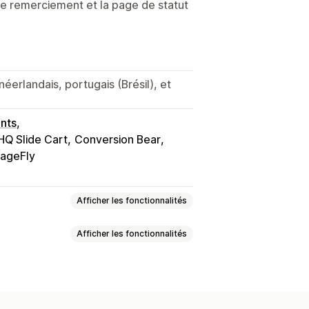
de remerciement et la page de statut
néerlandais, portugais (Brésil), et
nts
Q Slide Cart
Conversion Bear
ageFly
Afficher les fonctionnalités
Afficher les fonctionnalités
e incitative
s de remerciement vente incitative
ots de vente croisée
ssant
Pop-ups
CSS personnalisées
mble
Produits associés