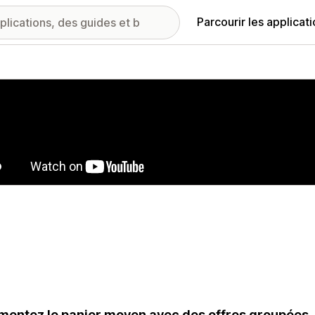
Parcourir les applicat
ie d’images vedette
entez le panier moyen avec des offres groupées, 