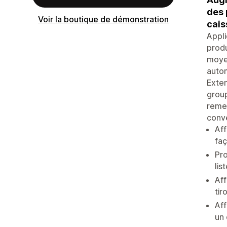
des 
Voir la boutique de démonstration
cais
Appli
produ
moyen
autom
Exten
group
remer
conve
Aff
faç
Pro
lis
Aff
tir
Aff
un 