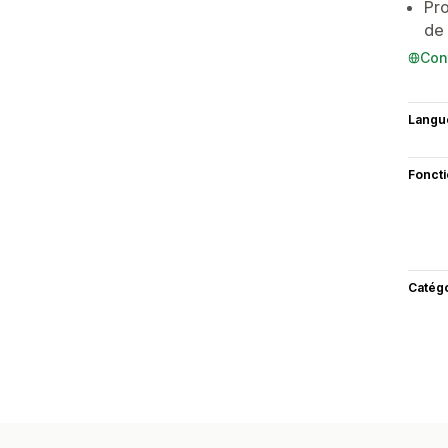
Pro
de 
Con
Langu
Fonct
Catég