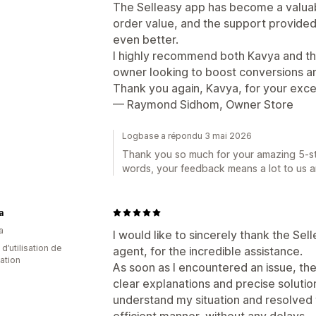
The Selleasy app has become a valuab
order value, and the support provide
even better.
I highly recommend both Kavya and th
owner looking to boost conversions a
Thank you again, Kavya, for your excel
— Raymond Sidhom, Owner Store
Logbase a répondu 3 mai 2026
Thank you so much for your amazing 5-sta
words, your feedback means a lot to us a
a
a
I would like to sincerely thank the Sel
d’utilisation de
agent, for the incredible assistance.
cation
As soon as I encountered an issue, th
clear explanations and precise solutio
understand my situation and resolved 
efficient manner, without any delays.