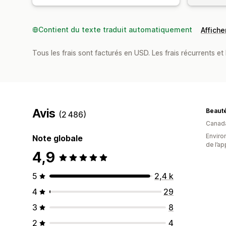
Contient du texte traduit automatiquement
Afficher
Tous les frais sont facturés en USD. Les frais récurrents et 
Avis
Beauté
(2 486)
Canad
Environ
Note globale
de l’ap
4,9
5
2,4 k
4
29
3
8
2
4