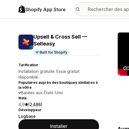
Shopify App Store
Galer
Upsell & Cross Sell —
Selleasy
Built for Shopify
Tarification
Installation gratuite. Essai gratuit
disponible.
Populaires auprès des boutiques similaires à
la vôtre
Basées aux États-Unis
Note
4,9
(2 486)
Développeur
Logbase
Installer
Augm