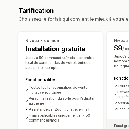
Tarification
Choisissez le forfait qui convient le mieux à votre e
Niveau Freemium I
Niveau
$9
Installation gratuite
/ m
Jusqu’à
Jusqu’à 50 commandes/mois. Le nombre
nombre t
total de commandes de votre boutique
boutique
sera pris en compte.
Fonctio
Fonctionnalités
Toutes
Toutes les fonctionnalités de vente
Personn
incitative et croisée
au thè
Personnalisation du style pour l’adapter
Assist
au thème
Essai g
Assistance par Zoom, chat et e-mail
Frais applicables uniquement si > 50
commandes/mois
Essai gra