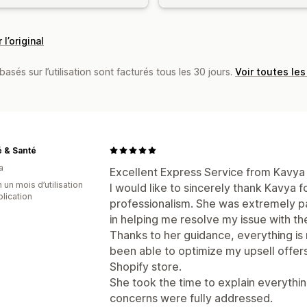
 l’original
basés sur l’utilisation sont facturés tous les 30 jours.
Voir toutes les
 & Santé
a
Excellent Express Service from Kavya
 un mois d’utilisation
I would like to sincerely thank Kavya 
plication
professionalism. She was extremely pa
in helping me resolve my issue with th
Thanks to her guidance, everything is
been able to optimize my upsell offer
Shopify store.
She took the time to explain everythi
concerns were fully addressed.