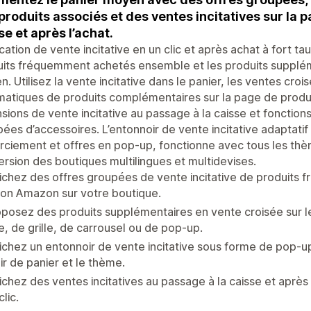
produits associés et des ventes incitatives sur la 
se et après l’achat.
cation de vente incitative en un clic et après achat à fort 
its fréquemment achetés ensemble et les produits supplém
. Utilisez la vente incitative dans le panier, les ventes cr
atiques de produits complémentaires sur la page de produit 
sions de vente incitative au passage à la caisse et fonction
ées d’accessoires. L’entonnoir de vente incitative adaptati
ciement et offres en pop-up, fonctionne avec tous les th
rsion des boutiques multilingues et multidevises.
ichez des offres groupées de vente incitative de produit
on Amazon sur votre boutique.
posez des produits supplémentaires en vente croisée sur l
te, de grille, de carrousel ou de pop-up.
ichez un entonnoir de vente incitative sous forme de pop-up
oir de panier et le thème.
ichez des ventes incitatives au passage à la caisse et après l
clic.