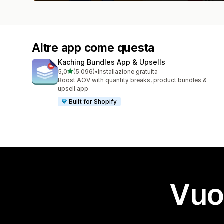
Altre app come questa
Kaching Bundles App & Upsells
stelle su 5
5,0
(5.096)
•
Installazione gratuita
5096 recensioni totali
Boost AOV with quantity breaks, product bundles &
upsell app
Built for Shopify
Vuo