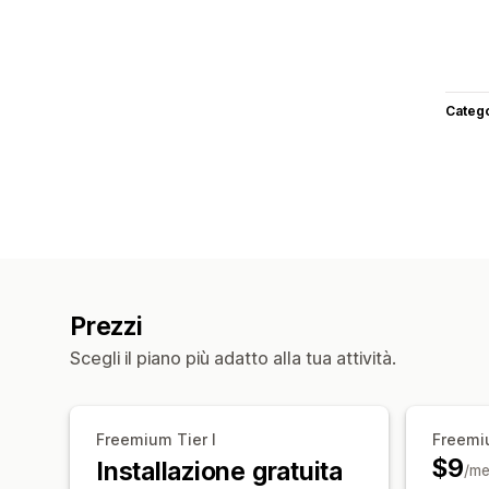
Categ
Prezzi
Scegli il piano più adatto alla tua attività.
Freemium Tier I
Freemiu
$9
Installazione gratuita
/me