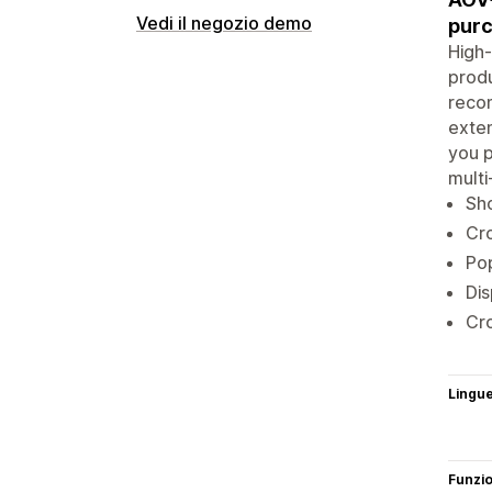
Vedi il negozio demo
purc
High-
produ
reco
exten
you p
multi
Sho
Cro
Pop
Dis
Cro
Lingu
Funzi