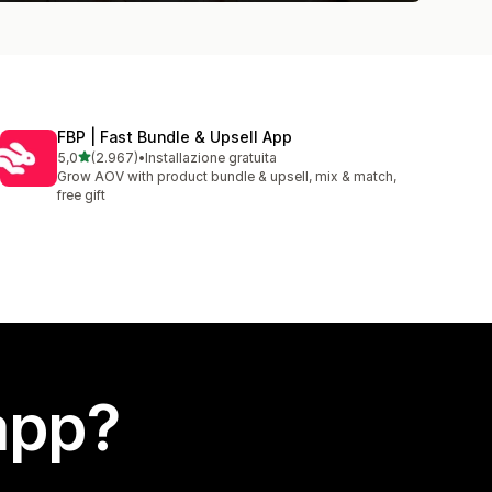
FBP | Fast Bundle & Upsell App
stelle su 5
5,0
(2.967)
•
Installazione gratuita
2967 recensioni totali
Grow AOV with product bundle & upsell, mix & match,
free gift
app?