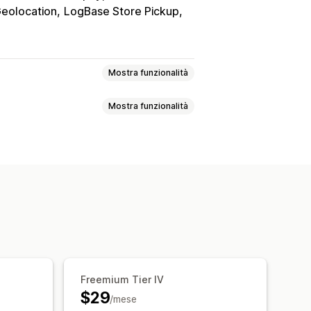
eolocation
LogBase Store Pickup
Mostra funzionalità
Mostra funzionalità
eck-out
Pacchetti di cross-selling
to
rrelati
estra del carrello
Pop-up
ilingua
ntuali
Spedizione gratuita
Prodotti consigliati
Raccomandazioni tramite IA
Freemium Tier IV
$29
/mese