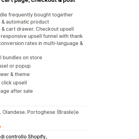
ndle frequently bought together
ls & automatic product
& cart drawer. Checkout upsell
-responsive upsell funnel with thank
onversion rates in multi-language &
 bundles on store
ousel or popup
drawer & theme
click upsell
age after sale
. Olandese. Portoghese (Brasile)e
o
di controllo Shopify