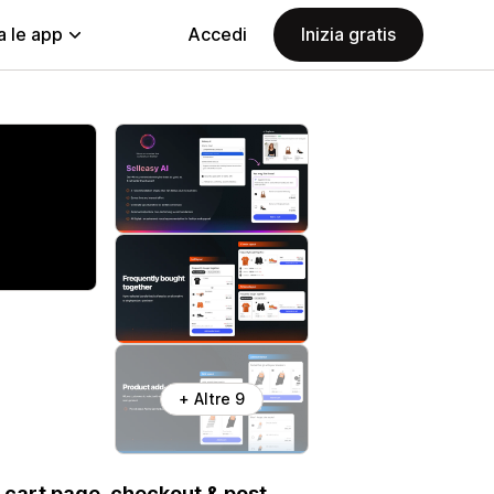
a le app
Accedi
Inizia gratis
+ Altre 9
 cart page, checkout & post