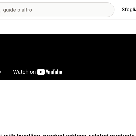
Sfogli
ria immagini in evidenza
 with bundling, product addons, related products,