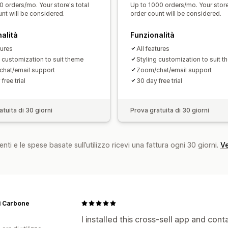
0 orders/mo. Your store's total
Up to 1000 orders/mo. Your store
Percentuali di clic
Tassi di conversio
nt will be considered.
order count will be considered.
Performance delle raccomandazioni
alità
Funzionalità
tures
All features
g customization to suit theme
Styling customization to suit 
hat/email support
Zoom/chat/email support
free trial
30 day free trial
tuita di 30 giorni
Prova gratuita di 30 giorni
nti e le spese basate sull’utilizzo ricevi una fattura ogni 30 giorni.
Ve
li Carbone
I installed this cross-sell app and co