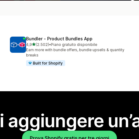
Bundler ‑ Product Bundles App
stelle su 5
4,9
(2.502)
•
Piano gratuito disponibile
2502 recensioni totali
Earn more with bundle offers, bundle upsells & quantity
breaks
Built for Shopify
i aggiungere un’
Prova Shopify gratis per tre giorni