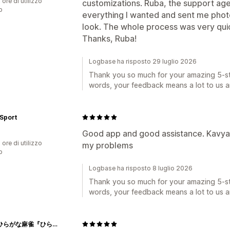
 ore di utilizzo
customizations. Ruba, the support agen
p
everything I wanted and sent me phot
look. The whole process was very quic
Thanks, Ruba!
Logbase ha risposto 29 luglio 2026
Thank you so much for your amazing 5-sta
words, your feedback means a lot to us a
 Sport
Good app and good assistance. Kavya
 ore di utilizzo
my problems
p
Logbase ha risposto 8 luglio 2026
Thank you so much for your amazing 5-sta
words, your feedback means a lot to us a
[公式]ひらがな麻雀『ひらがじゃん』