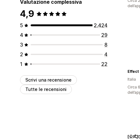
Circa 2
Valutazione complessiva
dell’ap
4,9
5
2.424
4
29
3
8
2
4
1
22
Effect
Italia
Scrivi una recensione
Circa 6
Tutte le recensioni
dell’ap