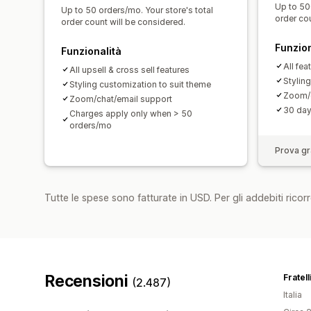
Up to 50
Up to 50 orders/mo. Your store's total
order cou
order count will be considered.
Funzion
Funzionalità
All fea
All upsell & cross sell features
Stylin
Styling customization to suit theme
Zoom/c
Zoom/chat/email support
30 day 
Charges apply only when > 50
orders/mo
Prova gra
Tutte le spese sono fatturate in USD. Per gli addebiti ricorre
Recensioni
Fratel
(2.487)
Italia