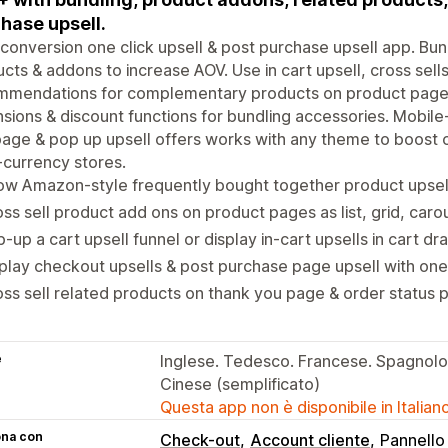
hase upsell.
conversion one click upsell & post purchase upsell app. Bu
cts & addons to increase AOV. Use in cart upsell, cross sel
mmendations for complementary products on product page 
sions & discount functions for bundling accessories. Mobile
age & pop up upsell offers works with any theme to boost c
-currency stores.
w Amazon-style frequently bought together product upsell
ss sell product add ons on product pages as list, grid, car
-up a cart upsell funnel or display in-cart upsells in cart 
play checkout upsells & post purchase page upsell with one 
ss sell related products on thank you page & order status p
e
Inglese. Tedesco. Francese. Spagnolo
Cinese (semplificato)
Questa app non è disponibile in Italian
ona con
Check-out
Account cliente
Pannello 