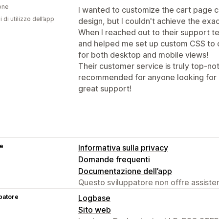
one
I wanted to customize the cart page cr
i di utilizzo dell’app
design, but I couldn't achieve the exac
When I reached out to their support 
and helped me set up custom CSS to cr
for both desktop and mobile views!
Their customer service is truly top-notc
recommended for anyone looking for a 
great support!
se
Informativa sulla privacy
Domande frequenti
Documentazione dell’app
Questo sviluppatore non offre assistenz
patore
Logbase
Sito web