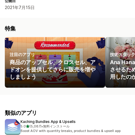
公開日
2021年7月15日
特集
注目のアプリ
技術スタッ
商品のアップセル、クロスセル、ア
Ana Ha
ドオンを提供してさらに販売を増や
させるた
しましょう
用したの
類似のアプリ
Kaching Bundles App & Upsells
5つ星中
5.0
(5,087)
•
無料インストール
合計レビュー数：5087件
Boost AOV with quantity breaks, product bundles & upsell app