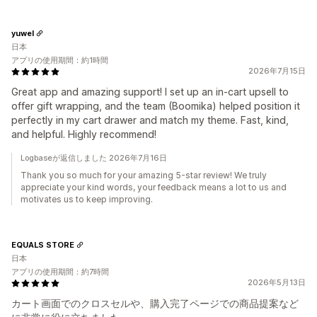
yuwel
日本
アプリの使用期間：約1時間
2026年7月15日
Great app and amazing support! I set up an in-cart upsell to
offer gift wrapping, and the team (Boomika) helped position it
perfectly in my cart drawer and match my theme. Fast, kind,
and helpful. Highly recommend!
Logbaseが返信しました 2026年7月16日
Thank you so much for your amazing 5-star review! We truly
appreciate your kind words, your feedback means a lot to us and
motivates us to keep improving.
EQUALS STORE
日本
アプリの使用期間：約7時間
2026年5月13日
カート画面でのクロスセルや、購入完了ページでの商品提案など