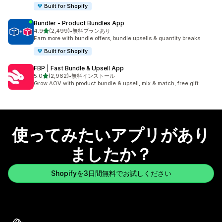
Built for Shopify
Bundler ‑ Product Bundles App
5つ星中
4.9
(2,499)
•
無料プランあり
合計レビュー数：2499件
Earn more with bundle offers, bundle upsells & quantity breaks
Built for Shopify
FBP | Fast Bundle & Upsell App
5つ星中
5.0
(2,962)
•
無料インストール
合計レビュー数：2962件
Grow AOV with product bundle & upsell, mix & match, free gift
使ってみたいアプリがあり
ましたか？
Shopifyを3日間無料でお試しください