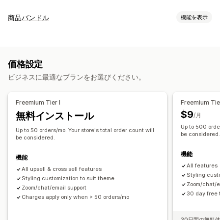
カスタマイズ
商品バンドル
機能を表示
カートでのアップセル
チェックアウト時のアップセル
バンドルタイプ
商品ページでのアップセル
お礼ページでのアップセル
固定バンドル
アップセルバンドル
クロスセルバンドル
ワンクリックアドオン
カートドロワー
ポップアップ
価格設定
よく合わせて買われている商品
関連商品
カスタムCSS
複数通貨
複数言語
ビジネスに最適なプランをお選びください。
設定可能な価格設定方式
オファーとおすすめ
ディスカウント
一律割引
割引率によるディスカウント
商品アドオン
おすすめ商品
よく同時購入される商品
バンドル
Freemium Tier I
Freemium Tier
無料配送
一括価格設定
AIによるおすすめ
定期購入のアップグレード
$9
無料インストール
/月
Up to 500 order
分析
Up to 50 orders/mo. Your store's total order count will
be considered
be considered.
クリックスルー率
コンバージョン率
機能
おすすめ情報のパフォーマンス
機能
All features
All upsell & cross sell features
Styling cust
Styling customization to suit theme
Zoom/chat/e
Zoom/chat/email support
30 day free t
Charges apply only when > 50 orders/mo
30日間の無料