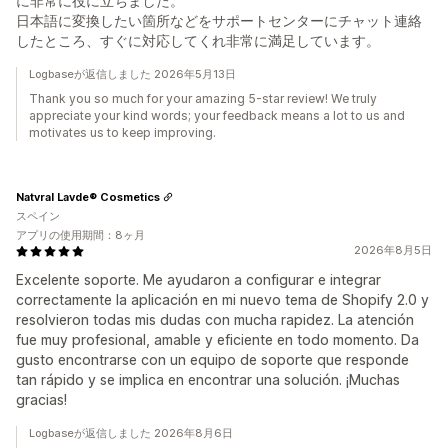
に非常に役に立ちました。
日本語に変換したい箇所などをサポートセンターにチャット連絡
したところ、すぐに対応してくれ非常に満足しています。
Logbaseが返信しました 2026年5月13日
Thank you so much for your amazing 5-star review! We truly
appreciate your kind words; your feedback means a lot to us and
motivates us to keep improving.
Natvral Lavde® Cosmetics
スペイン
アプリの使用期間：8ヶ月
2026年8月5日
Excelente soporte. Me ayudaron a configurar e integrar
correctamente la aplicación en mi nuevo tema de Shopify 2.0 y
resolvieron todas mis dudas con mucha rapidez. La atención
fue muy profesional, amable y eficiente en todo momento. Da
gusto encontrarse con un equipo de soporte que responde
tan rápido y se implica en encontrar una solución. ¡Muchas
gracias!
Logbaseが返信しました 2026年8月6日