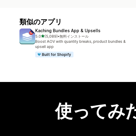
類似のアプリ
Kaching Bundles App & Upsells
5つ星中
5.0
(5,089)
•
無料インストール
合計レビュー数：5089件
Boost AOV with quantity breaks, product bundles &
upsell app
Built for Shopify
使ってみ