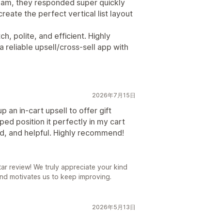
team, they responded super quickly
eate the perfect vertical list layout
h, polite, and efficient. Highly
reliable upsell/cross-sell app with
2026年7月15日
 an in-cart upsell to offer gift
ed position it perfectly in my cart
d, and helpful. Highly recommend!
r review! We truly appreciate your kind
nd motivates us to keep improving.
2026年5月13日