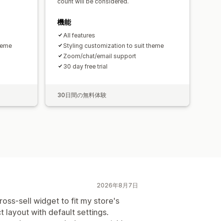
count will be considered.
機能
All features
theme
Styling customization to suit theme
Zoom/chat/email support
30 day free trial
30日間の無料体験
2026年8月7日
oss-sell widget to fit my store's
t layout with default settings.