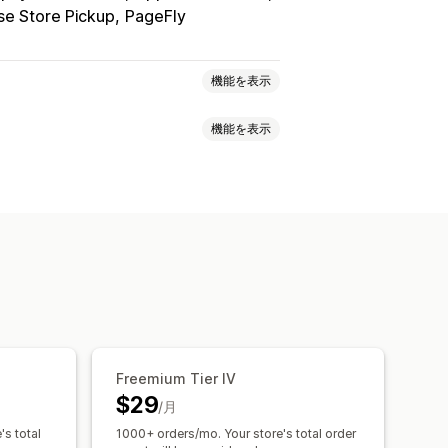
e Store Pickup
PageFly
機能を表示
機能を表示
時のアップセル
でのアップセル
ロスセルバンドル
ポップアップ
カスタムCSS
品
るディスカウント
無料配送
購入される商品
バンドル
レード
Freemium Tier IV
おすすめ情報のパフォーマンス
$29
/月
's total
1000+ orders/mo. Your store's total order