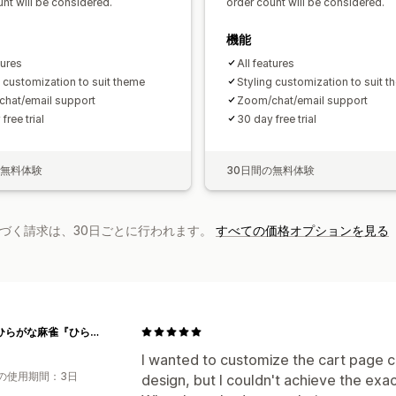
nt will be considered.
order count will be considered.
機能
tures
All features
g customization to suit theme
Styling customization to suit 
hat/email support
Zoom/chat/email support
free trial
30 day free trial
の無料体験
30日間の無料体験
基づく請求は、30日ごとに行われます。
すべての価格オプションを見る
[公式]ひらがな麻雀『ひらがじゃん』
I wanted to customize the cart page cr
の使用期間：3日
design, but I couldn't achieve the exac