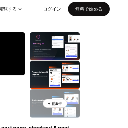
閲覧する
ログイン
無料で始める
+ 他9件
 cart page, checkout & post