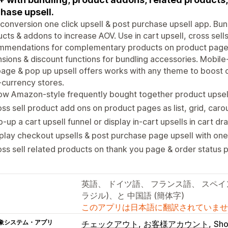
hase upsell.
conversion one click upsell & post purchase upsell app. Bu
cts & addons to increase AOV. Use in cart upsell, cross sel
mmendations for complementary products on product page 
sions & discount functions for bundling accessories. Mobile
age & pop up upsell offers works with any theme to boost c
-currency stores.
w Amazon-style frequently bought together product upsell
ss sell product add ons on product pages as list, grid, car
-up a cart upsell funnel or display in-cart upsells in cart 
play checkout upsells & post purchase page upsell with one 
ss sell related products on thank you page & order status p
英語、 ドイツ語、 フランス語、 スペイ
ラジル)、と 中国語 (簡体字)
このアプリは日本語に翻訳されていませ
象システム・アプリ
チェックアウト
お客様アカウント
Sh