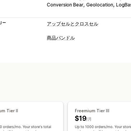
Conversion Bear
Geolocation
LogBas
リー
アップセルとクロスセル
カスタマイズ
商品バンドル
カートでのアップセル
チェックアウト
バンドルタイプ
商品ページでのアップセル
お礼ページ
固定バンドル
アップセルバンドル
ク
ワンクリックアドオン
カートドロワー
よく合わせて買われている商品
関連商
複数通貨
複数言語
設定可能な価格設定方式
オファーとおすすめ
ディスカウント
一律割引
割引率によ
商品アドオン
おすすめ商品
よく同時
一括価格設定
AIによるおすすめ
定期購入のアップグ
分析
m Tier II
Freemium Tier III
クリックスルー率
コンバージョン率
$19
/月
0 orders/mo. Your store's total
Up to 1000 orders/mo. Your store