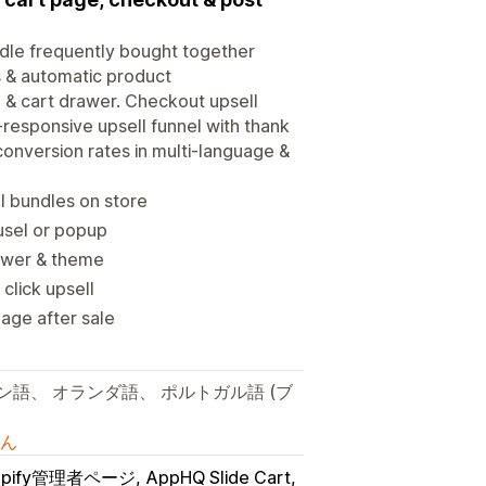
ndle frequently bought together
ls & automatic product
& cart drawer. Checkout upsell
-responsive upsell funnel with thank
onversion rates in multi-language &
 bundles on store
ousel or popup
drawer & theme
click upsell
age after sale
ン語、 オランダ語、 ポルトガル語 (ブ
ん
opify管理者ページ
AppHQ Slide Cart