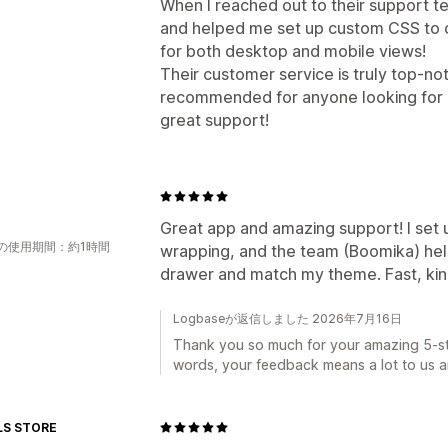
When I reached out to their support 
and helped me set up custom CSS to cr
for both desktop and mobile views!
Their customer service is truly top-notc
recommended for anyone looking for a 
great support!
Great app and amazing support! I set up
の使用期間：約1時間
wrapping, and the team (Boomika) help
drawer and match my theme. Fast, kin
Logbaseが返信しました 2026年7月16日
Thank you so much for your amazing 5-sta
words, your feedback means a lot to us a
LS STORE