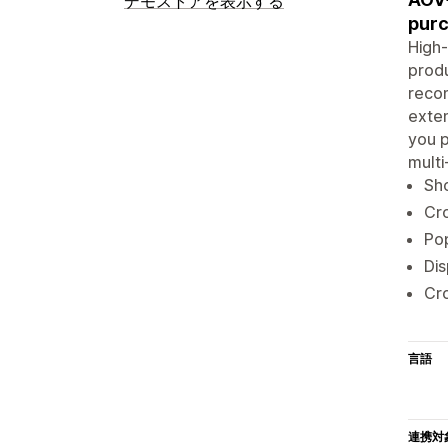
デモストアを表示する
purc
High-
produ
reco
exten
you p
multi
Sho
Cro
Pop
Dis
Cro
言語
連携対