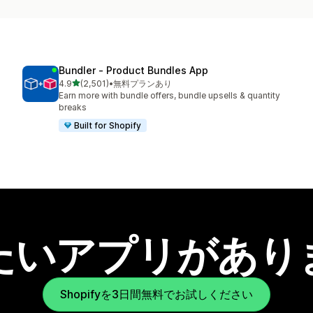
Bundler ‑ Product Bundles App
5つ星中
4.9
(2,501)
•
無料プランあり
合計レビュー数：2501件
Earn more with bundle offers, bundle upsells & quantity
breaks
Built for Shopify
たいアプリがあり
Shopifyを3日間無料でお試しください