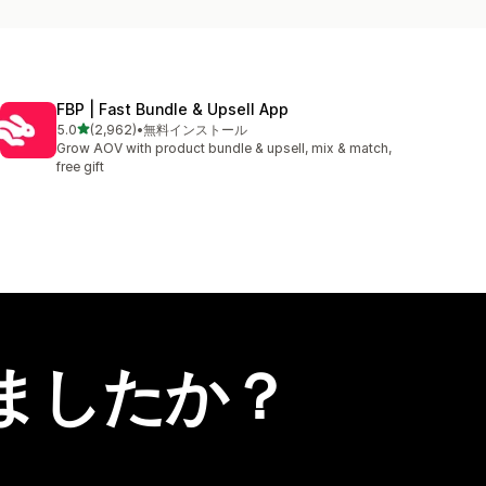
FBP | Fast Bundle & Upsell App
5つ星中
5.0
(2,962)
•
無料インストール
合計レビュー数：2962件
Grow AOV with product bundle & upsell, mix & match,
free gift
ましたか？