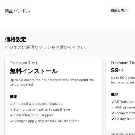
カスタマイズ
商品バンドル
機能を表示
カートでのアップセル
チェックアウト時のアップセル
バンドルタイプ
商品ページでのアップセル
お礼ページでのアップセル
固定バンドル
アップセルバンドル
クロスセルバンドル
ワンクリックアドオン
カートドロワー
ポップアップ
価格設定
よく合わせて買われている商品
関連商品
カスタムCSS
複数通貨
複数言語
ビジネスに最適なプランをお選びください。
設定可能な価格設定方式
オファーとおすすめ
ディスカウント
一律割引
割引率によるディスカウント
商品アドオン
おすすめ商品
よく同時購入される商品
バンドル
Freemium Tier I
Freemium Tier
無料配送
一括価格設定
AIによるおすすめ
定期購入のアップグレード
$9
無料インストール
/月
Up to 500 order
分析
Up to 50 orders/mo. Your store's total order count will
be considered
be considered.
クリックスルー率
コンバージョン率
機能
おすすめ情報のパフォーマンス
機能
All features
All upsell & cross sell features
Styling cust
Styling customization to suit theme
Zoom/chat/e
Zoom/chat/email support
30 day free t
Charges apply only when > 50 orders/mo
30日間の無料