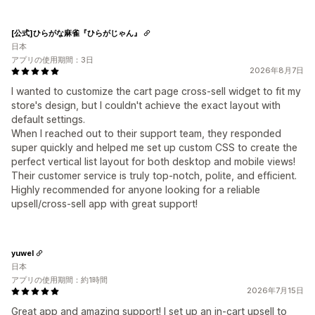
[公式]ひらがな麻雀『ひらがじゃん』
日本
アプリの使用期間：3日
2026年8月7日
I wanted to customize the cart page cross-sell widget to fit my
store's design, but I couldn't achieve the exact layout with
default settings.
When I reached out to their support team, they responded
super quickly and helped me set up custom CSS to create the
perfect vertical list layout for both desktop and mobile views!
Their customer service is truly top-notch, polite, and efficient.
Highly recommended for anyone looking for a reliable
upsell/cross-sell app with great support!
yuwel
日本
アプリの使用期間：約1時間
2026年7月15日
Great app and amazing support! I set up an in-cart upsell to