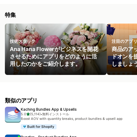
特集
技術スタック
注目のアプ
Ana Hana Flowerがビジネスを開花
商品のア
させるためにアプリをどのように活
ドオンを
用したのかをご紹介します。
しましょ
類似のアプリ
Kaching Bundles App & Upsells
5つ星中
5.0
(5,114)
•
無料インストール
合計レビュー数：5114件
Boost AOV with quantity breaks, product bundles & upsell app
Built for Shopify