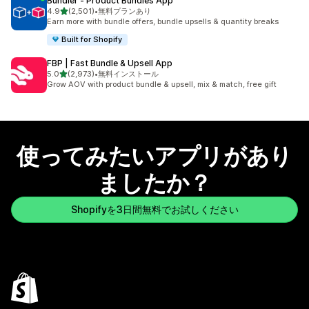
Bundler ‑ Product Bundles App
5つ星中
4.9
(2,501)
•
無料プランあり
合計レビュー数：2501件
Earn more with bundle offers, bundle upsells & quantity breaks
Built for Shopify
FBP | Fast Bundle & Upsell App
5つ星中
5.0
(2,973)
•
無料インストール
合計レビュー数：2973件
Grow AOV with product bundle & upsell, mix & match, free gift
使ってみたいアプリがあり
ましたか？
Shopifyを3日間無料でお試しください