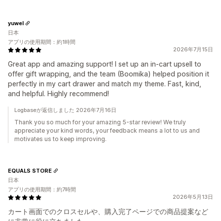
yuwel
日本
アプリの使用期間：約1時間
2026年7月15日
Great app and amazing support! I set up an in-cart upsell to
offer gift wrapping, and the team (Boomika) helped position it
perfectly in my cart drawer and match my theme. Fast, kind,
and helpful. Highly recommend!
Logbaseが返信しました 2026年7月16日
Thank you so much for your amazing 5-star review! We truly
appreciate your kind words, your feedback means a lot to us and
motivates us to keep improving.
EQUALS STORE
日本
アプリの使用期間：約7時間
2026年5月13日
カート画面でのクロスセルや、購入完了ページでの商品提案など