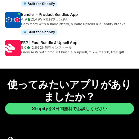
Built for Shopify
Bundler ‑ Product Bundles App
5つ星中
4.9
(2,499)
•
無料プランあり
合計レビュー数：2499件
Earn more with bundle offers, bundle upsells & quantity breaks
Built for Shopify
FBP | Fast Bundle & Upsell App
5つ星中
5.0
(2,962)
•
無料インストール
合計レビュー数：2962件
Grow AOV with product bundle & upsell, mix & match, free gift
使ってみたいアプリがあり
ましたか？
Shopifyを3日間無料でお試しください