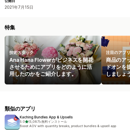
公開日
2021年7月15日
特集
技術スタック
注目のアプ
Ana Hana Flowerがビジネスを開花
商品のア
させるためにアプリをどのように活
ドオンを
用したのかをご紹介します。
しましょ
類似のアプリ
Kaching Bundles App & Upsells
5つ星中
5.0
(5,087)
•
無料インストール
合計レビュー数：5087件
Boost AOV with quantity breaks, product bundles & upsell app