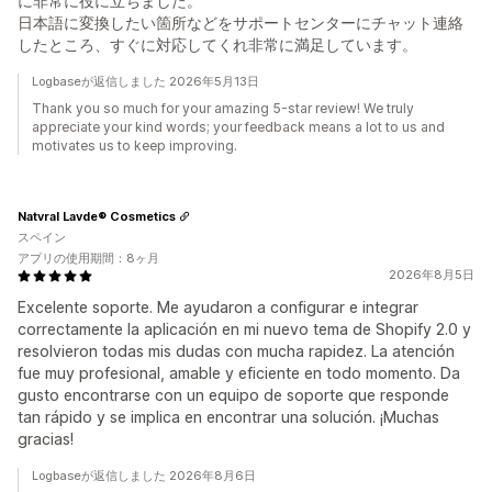
に非常に役に立ちました。
日本語に変換したい箇所などをサポートセンターにチャット連絡
したところ、すぐに対応してくれ非常に満足しています。
Logbaseが返信しました 2026年5月13日
Thank you so much for your amazing 5-star review! We truly
appreciate your kind words; your feedback means a lot to us and
motivates us to keep improving.
Natvral Lavde® Cosmetics
スペイン
アプリの使用期間：8ヶ月
2026年8月5日
Excelente soporte. Me ayudaron a configurar e integrar
correctamente la aplicación en mi nuevo tema de Shopify 2.0 y
resolvieron todas mis dudas con mucha rapidez. La atención
fue muy profesional, amable y eficiente en todo momento. Da
gusto encontrarse con un equipo de soporte que responde
tan rápido y se implica en encontrar una solución. ¡Muchas
gracias!
Logbaseが返信しました 2026年8月6日