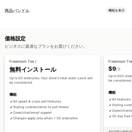
カスタマイズ
商品バンドル
機能を表示
カートでのアップセル
チェックアウト時のアップセル
バンドルタイプ
商品ページでのアップセル
お礼ページでのアップセル
固定バンドル
アップセルバンドル
クロスセルバンドル
ワンクリックアドオン
カートドロワー
ポップアップ
価格設定
よく合わせて買われている商品
関連商品
カスタムCSS
複数通貨
複数言語
ビジネスに最適なプランをお選びください。
設定可能な価格設定方式
オファーとおすすめ
ディスカウント
一律割引
割引率によるディスカウント
商品アドオン
おすすめ商品
よく同時購入される商品
バンドル
Freemium Tier I
Freemium Tier
無料配送
一括価格設定
AIによるおすすめ
定期購入のアップグレード
$9
無料インストール
/月
Up to 500 order
分析
Up to 50 orders/mo. Your store's total order count will
be considered
be considered.
クリックスルー率
コンバージョン率
機能
おすすめ情報のパフォーマンス
機能
All features
All upsell & cross sell features
Styling cust
Styling customization to suit theme
Zoom/chat/e
Zoom/chat/email support
30 day free t
Charges apply only when > 50 orders/mo
30日間の無料