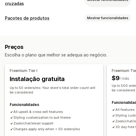
cruzadas
Personalização
Pacotes de produtos
Mostrar funcionalidades
Venda superior do carrinho
Tipos de pacotes
Venda superior na finalização da compra
Pacotes fixos
Pacotes de venda superior
Venda superior na página do produto
Preços
Pacotes de venda cruzada
Página de agradecimento de venda superior
Escolha o plano que melhor se adequa ao negócio.
Frequentemente comprados em conjunto
Suplementos com um clique
Painel deslizante do carrinho
Produtos relacionados
Pop-ups
CSS personalizado
Várias moedas
Multilingue
Freemium Tier I
Freemium Tier
Preços que pode definir
Ofertas e recomendações
$9
Instalação gratuita
/ mês
Descontos
Descontos fixos
Descontos em percentagem
Suplementos de produtos
Recomendações de produtos
Up to 500 order
Up to 50 orders/mo. Your store's total order count will
Envio gratuito
Preços em lote
be considered
Frequentemente comprados em conjunto
Pacotes
be considered.
Recomendações de IA
Atualização da subscrição
Funcionalida
Funcionalidades
All features
Análise de dados
All upsell & cross sell features
Styling cust
Styling customization to suit theme
Taxas de cliques
Taxas de conversão
Zoom/chat/e
Zoom/chat/email support
Desempenho da recomendação
30 day free t
Charges apply only when > 50 orders/mo