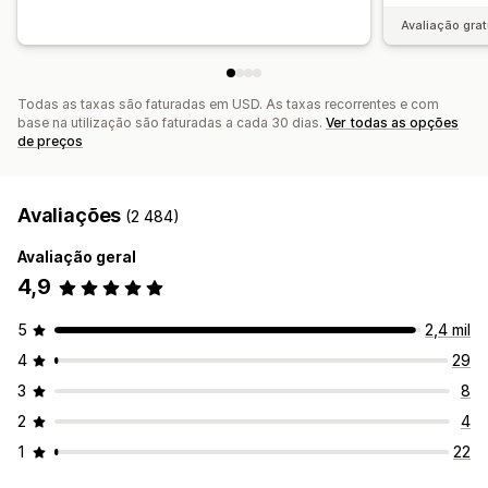
Avaliação grat
Todas as taxas são faturadas em USD. As taxas recorrentes e com
base na utilização são faturadas a cada 30 dias.
Ver todas as opções
de preços
Avaliações
(2 484)
Avaliação geral
4,9
5
2,4 mil
4
29
3
8
2
4
1
22