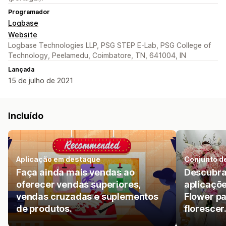
Programador
Logbase
Website
Logbase Technologies LLP, PSG STEP E-Lab, PSG College of
Technology, Peelamedu, Coimbatore, TN, 641004, IN
Lançada
15 de julho de 2021
Incluído
Aplicação em destaque
Conjunto d
Faça ainda mais vendas ao
Descubra
oferecer vendas superiores,
aplicaçõe
vendas cruzadas e suplementos
Flower pa
de produtos.
florescer