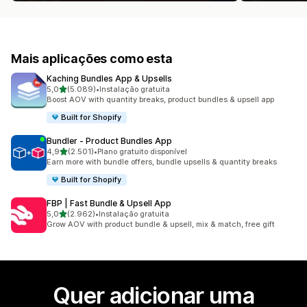
Mais aplicações como esta
Kaching Bundles App & Upsells
de 5 estrelas
5,0
(5.089)
•
Instalação gratuita
5089 total de avaliações
Boost AOV with quantity breaks, product bundles & upsell app
Built for Shopify
Bundler ‑ Product Bundles App
de 5 estrelas
4,9
(2.501)
•
Plano gratuito disponível
2501 total de avaliações
Earn more with bundle offers, bundle upsells & quantity breaks
Built for Shopify
FBP | Fast Bundle & Upsell App
de 5 estrelas
5,0
(2.962)
•
Instalação gratuita
2962 total de avaliações
Grow AOV with product bundle & upsell, mix & match, free gift
Quer adicionar uma