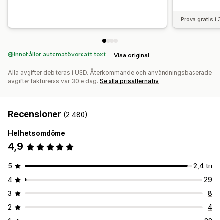
Prova gratis i
Innehåller automatöversatt text
Visa original
Alla avgifter debiteras i USD. Återkommande och användningsbaserade
avgifter faktureras var 30:e dag.
Se alla prisalternativ
Recensioner
(2 480)
Helhetsomdöme
4,9
5
2,4 tn
4
29
3
8
2
4