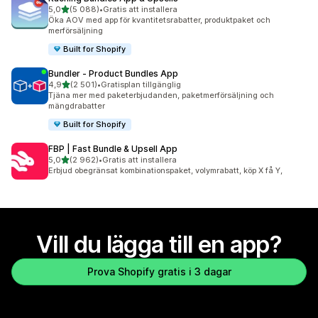
av 5 stjärnor
5,0
(5 088)
•
Gratis att installera
5088 recensioner totalt
Öka AOV med app för kvantitetsrabatter, produktpaket och
merförsäljning
Built for Shopify
Bundler ‑ Product Bundles App
av 5 stjärnor
4,9
(2 501)
•
Gratisplan tillgänglig
2501 recensioner totalt
Tjäna mer med paketerbjudanden, paketmerförsäljning och
mängdrabatter
Built for Shopify
FBP | Fast Bundle & Upsell App
av 5 stjärnor
5,0
(2 962)
•
Gratis att installera
2962 recensioner totalt
Erbjud obegränsat kombinationspaket, volymrabatt, köp X få Y,
Vill du lägga till en app?
Prova Shopify gratis i 3 dagar