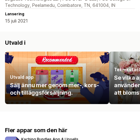
Technology, Peelamedu, Coimbatore, TN, 641004, IN
Lansering
15 juli 2021
Utvald i
Teknikstac
Utvald app
Se vilka 
Sälj ännu mer genom mer-, kors-
använder 
och tilläggsförsäljning.
att bloms
Fler appar som den här
Kaching Bundles App & Upsells