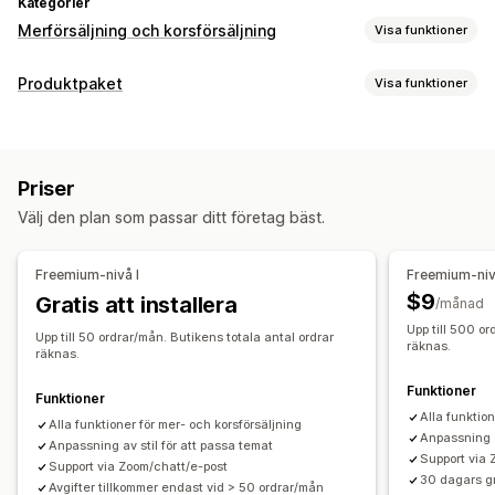
Kategorier
Merförsäljning och korsförsäljning
Visa funktioner
Anpassning
Produktpaket
Visa funktioner
Merförsäljning i varukorg
Merförsäljning i kassa
Pakettyper
Merförsäljning på produktsidan
Fasta paket
Merförsäljningspaket
Korsförsäljningspaket
Merförsäljning på tacksidor
Tillägg på ett klick
Priser
Sådant som ofta köps tillsammans
Relaterade produkter
Varukorgspanel
Popup-fönster
Anpassad CSS
Välj den plan som passar ditt företag bäst.
Flera valutor
Flera språk
Priser som du kan ange
Rabatter
Rabattbelopp
Procentuella rabatter
Fri frakt
Erbjudanden och rekommendationer
Freemium-nivå I
Freemium-nivå
Prissättning för bulkorder
Produkttillägg
Produktrekommendationer
$9
Gratis att installera
/månad
Sådant som ofta köps tillsammans
Paket
Upp till 500 or
Upp till 50 ordrar/mån. Butikens totala antal ordrar
räknas.
AI-rekommendationer
Prenumerationsuppgradering
räknas.
Funktioner
Analysverktyg
Funktioner
Alla funktio
Klickfrekvenser
Konverteringsgrad
Alla funktioner för mer- och korsförsäljning
Anpassning a
Anpassning av stil för att passa temat
Rekommendation om prestanda
Support via 
Support via Zoom/chatt/e-post
30 dagars gr
Avgifter tillkommer endast vid > 50 ordrar/mån