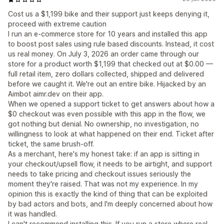
Cost us a $1,199 bike and their support just keeps denying it,
proceed with extreme caution
I run an e-commerce store for 10 years and installed this app
to boost post sales using rule based discounts. Instead, it cost
us real money. On July 3, 2026 an order came through our
store for a product worth $1,199 that checked out at $0.00 —
full retail item, zero dollars collected, shipped and delivered
before we caught it. We're out an entire bike. Hijacked by an
Aimbot aimr.dev on their app.
When we opened a support ticket to get answers about how a
$0 checkout was even possible with this app in the flow, we
got nothing but denial. No ownership, no investigation, no
willingness to look at what happened on their end. Ticket after
ticket, the same brush-off.
As a merchant, here's my honest take: if an app is sitting in
your checkout/upsell flow, it needs to be airtight, and support
needs to take pricing and checkout issues seriously the
moment they're raised. That was not my experience. In my
opinion this is exactly the kind of thing that can be exploited
by bad actors and bots, and I'm deeply concerned about how
it was handled.
I can't recommend installing this. If you run a store where real