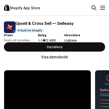
Shopify App Store
Upsell & Cross Sell — Selleasy
Built for Shopify
Priser
Betyg
Utvecklare
Gratis att installera
4,9
(2 480)
Logbase
Installera
Visa demobutik