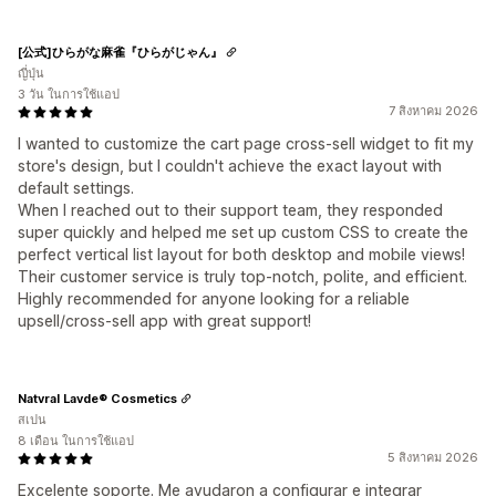
[公式]ひらがな麻雀『ひらがじゃん』
ญี่ปุ่น
3 วัน ในการใช้แอป
7 สิงหาคม 2026
I wanted to customize the cart page cross-sell widget to fit my
store's design, but I couldn't achieve the exact layout with
default settings.
When I reached out to their support team, they responded
super quickly and helped me set up custom CSS to create the
perfect vertical list layout for both desktop and mobile views!
Their customer service is truly top-notch, polite, and efficient.
Highly recommended for anyone looking for a reliable
upsell/cross-sell app with great support!
Natvral Lavde® Cosmetics
สเปน
8 เดือน ในการใช้แอป
5 สิงหาคม 2026
Excelente soporte. Me ayudaron a configurar e integrar