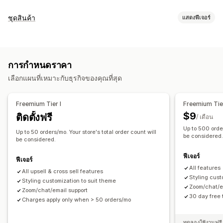
การปรับแต่ง
ชุดสินค้า
แสดงฟีเจอร์
ขายเพิ่มในตะกร้าสินค้า
ขายเพิ่มขณะชำระเงิน
ประเภทชุดสินค้า
ขายเพิ่มในหน้าสินค้า
ขายเพิ่มในหน้าขอบคุณ
ชุดรวมคงที่
ชุดการขายเพิ่ม
ชุดการเสนอสินค้าอื่นที่คล้ายกัน
ส่วนเสริมในคลิกเดียว
ตะกร้าสินค้าแบบเลื่อนด้านข้าง
ป๊อปอัพ
การกำหนดราคา
ซื้อเป็นชุดบ่อยๆ
สินค้าที่เกี่ยวข้อง
CSS ที่กำหนดเอง
หลายสกุลเงิน
หลายภาษา
เลือกแผนที่เหมาะกับธุรกิจของคุณที่สุด
การกำหนดราคาที่ตั้งได้
ข้อเสนอและการแนะนำ
ส่วนลด
ส่วนลดแบบคงที่
เปอร์เซ็นต์ส่วนลด
การจัดส่งฟรี
ส่วนเสริมสินค้า
คำแนะนำสินค้า
ซื้อเป็นชุดบ่อยๆ
ชุดรวม
Freemium Tier I
Freemium Tier
การกำหนดราคาจำนวนมาก
การแนะนำด้วย AI
การอัปเกรดการสมัครใช้งาน
$9
ติดตั้งฟรี
/ เดือน
Up to 500 order
การวิเคราะห์
Up to 50 orders/mo. Your store's total order count will
be considered
be considered.
อัตราการคลิกผ่าน
อัตราคอนเวอร์ชัน
ประสิทธิภาพของคำแนะนำ
ฟีเจอร์
ฟีเจอร์
All features
All upsell & cross sell features
Styling cust
Styling customization to suit theme
Zoom/chat/e
Zoom/chat/email support
30 day free t
Charges apply only when > 50 orders/mo
ทดลองใช้งานฟรี