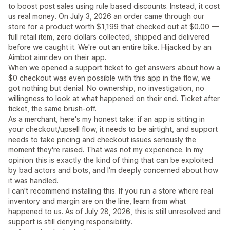
to boost post sales using rule based discounts. Instead, it cost
us real money. On July 3, 2026 an order came through our
store for a product worth $1,199 that checked out at $0.00 —
full retail item, zero dollars collected, shipped and delivered
before we caught it. We're out an entire bike. Hijacked by an
Aimbot aimr.dev on their app.
When we opened a support ticket to get answers about how a
$0 checkout was even possible with this app in the flow, we
got nothing but denial. No ownership, no investigation, no
willingness to look at what happened on their end. Ticket after
ticket, the same brush-off.
As a merchant, here's my honest take: if an app is sitting in
your checkout/upsell flow, it needs to be airtight, and support
needs to take pricing and checkout issues seriously the
moment they're raised. That was not my experience. In my
opinion this is exactly the kind of thing that can be exploited
by bad actors and bots, and I'm deeply concerned about how
it was handled.
I can't recommend installing this. If you run a store where real
inventory and margin are on the line, learn from what
happened to us. As of July 28, 2026, this is still unresolved and
support is still denying responsibility.