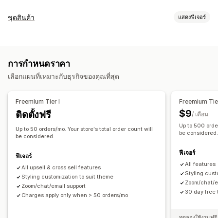
การปรับแต่ง
ชุดสินค้า
แสดงฟีเจอร์
ขายเพิ่มในตะกร้าสินค้า
ขายเพิ่มขณะชำระเงิน
ประเภทชุดสินค้า
ขายเพิ่มในหน้าสินค้า
ขายเพิ่มในหน้าขอบคุณ
ชุดรวมคงที่
ชุดการขายเพิ่ม
ชุดการเสนอสินค้าอื่นที่คล้ายกัน
ส่วนเสริมในคลิกเดียว
ตะกร้าสินค้าแบบเลื่อนด้านข้าง
ป๊อปอัพ
การกำหนดราคา
ซื้อเป็นชุดบ่อยๆ
สินค้าที่เกี่ยวข้อง
CSS ที่กำหนดเอง
หลายสกุลเงิน
หลายภาษา
เลือกแผนที่เหมาะกับธุรกิจของคุณที่สุด
การกำหนดราคาที่ตั้งได้
ข้อเสนอและการแนะนำ
ส่วนลด
ส่วนลดแบบคงที่
เปอร์เซ็นต์ส่วนลด
การจัดส่งฟรี
ส่วนเสริมสินค้า
คำแนะนำสินค้า
ซื้อเป็นชุดบ่อยๆ
ชุดรวม
Freemium Tier I
Freemium Tier
การกำหนดราคาจำนวนมาก
การแนะนำด้วย AI
การอัปเกรดการสมัครใช้งาน
$9
ติดตั้งฟรี
/ เดือน
Up to 500 order
การวิเคราะห์
Up to 50 orders/mo. Your store's total order count will
be considered
be considered.
อัตราการคลิกผ่าน
อัตราคอนเวอร์ชัน
ประสิทธิภาพของคำแนะนำ
ฟีเจอร์
ฟีเจอร์
All features
All upsell & cross sell features
Styling cust
Styling customization to suit theme
Zoom/chat/e
Zoom/chat/email support
30 day free t
Charges apply only when > 50 orders/mo
ทดลองใช้งานฟรี