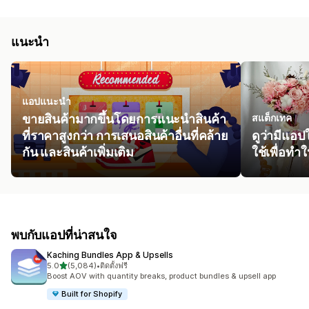
แนะนำ
แอปแนะนำ
ขายสินค้ามากขึ้นโดยการแนะนำสินค้า
สแต็กเทค
ที่ราคาสูงกว่า การเสนอสินค้าอื่นที่คล้าย
ดูว่ามีแอป
กัน และสินค้าเพิ่มเติม
ใช้เพื่อทำ
พบกับแอปที่น่าสนใจ
Kaching Bundles App & Upsells
เต็ม 5 ดาว
5.0
(5,084)
•
ติดตั้งฟรี
ทั้งหมด 5084 รีวิว
Boost AOV with quantity breaks, product bundles & upsell app
Built for Shopify