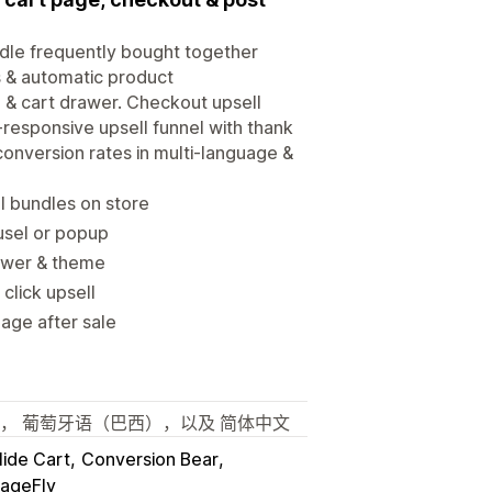
ndle frequently bought together
ls & automatic product
& cart drawer. Checkout upsell
-responsive upsell funnel with thank
onversion rates in multi-language &
 bundles on store
ousel or popup
drawer & theme
click upsell
age after sale
语， 葡萄牙语（巴西），以及 简体中文
ide Cart
Conversion Bear
ageFly