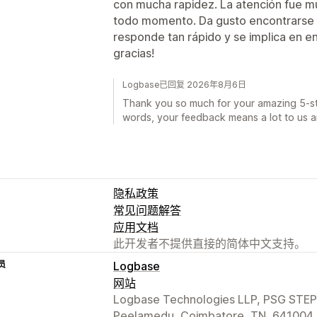
con mucha rapidez. La atención fue mu
todo momento. Da gusto encontrarse 
responde tan rápido y se implica en e
gracias!
Logbase已回复 2026年8月6日
Thank you so much for your amazing 5-sta
words, your feedback means a lot to us a
隐私政策
常见问题解答
应用文档
此开发者不提供直接的简体中文支持。
员
Logbase
网站
Logbase Technologies LLP, PSG STEP 
Peelamedu, Coimbatore, TN, 641004,