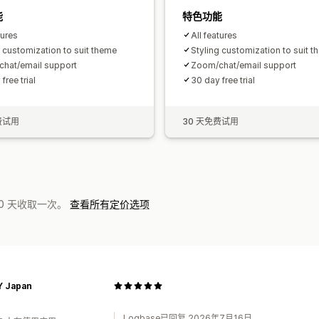
能
特色功能
tures
All features
g customization to suit theme
Styling customization to suit 
hat/email support
Zoom/chat/email support
free trial
30 day free trial
费试用
30 天免费试用
0 天收取一次。
查看所有定价选项
Y Japan
Logbase已回复 2026年7月16日