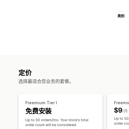
类别
定价
选择最适合您业务的套餐。
Freemium Tier I
Freemiu
$9
免费安装
/月
Up to 50
Up to 50 orders/mo. Your store's total
order cou
order count will be considered.