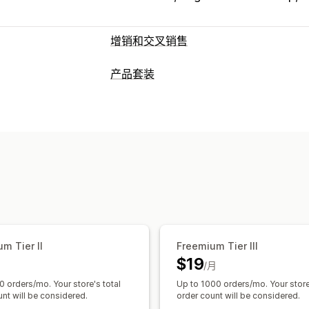
增销和交叉销售
自定义
产品套装
购物车增销
结账增销
产品页面增销
感
套装类型
弹出窗口
自定义 CSS
多币种
多语言
固定套装
增销套装
交叉销售套装
组合
优惠和建议
您可以设置的定价
附加产品
产品推荐
组合购买
套装
AI
折扣
固定折扣
百分比折扣
免运费
批
分析
点击率
转化率
推荐绩效
m Tier II
Freemium Tier III
$19
/月
0 orders/mo. Your store's total
Up to 1000 orders/mo. Your store
nt will be considered.
order count will be considered.