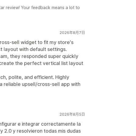
ar review! Your feedback means a lot to
2026年8月7日
oss-sell widget to fit my store's
t layout with default settings.
team, they responded super quickly
eate the perfect vertical list layout
h, polite, and efficient. Highly
reliable upsell/cross-sell app with
2026年8月5日
figurar e integrar correctamente la
y 2.0 y resolvieron todas mis dudas