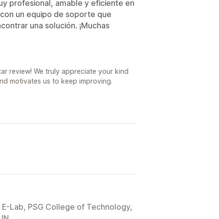
y profesional, amable y eficiente en
con un equipo de soporte que
ncontrar una solución. ¡Muchas
r review! We truly appreciate your kind
nd motivates us to keep improving.
E-Lab, PSG College of Technology,
 IN