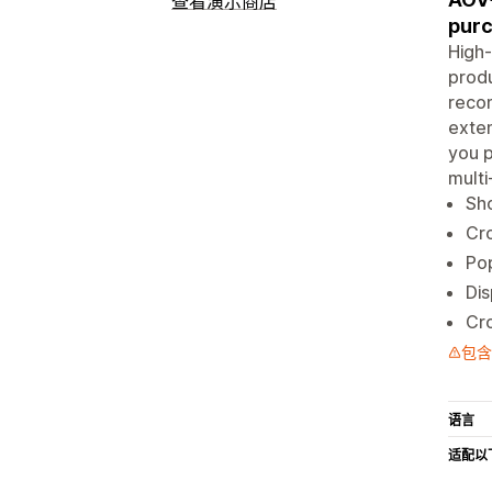
查看演示商店
purc
High-
produ
reco
exten
you p
multi
Sho
Cro
Pop
Dis
Cro
包含
语言
适配以