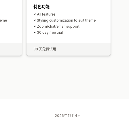
特色功能
All features
theme
Styling customization to suit theme
Zoom/chat/email support
30 day free trial
30 天免费试用
2026年7月14日