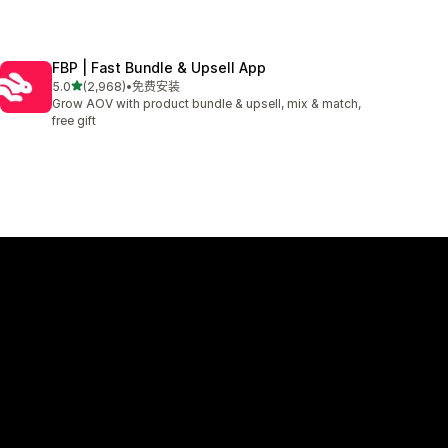
FBP | Fast Bundle & Upsell App
星（满分 5 星）
5.0
(2,968)
•
免费安装
总共 2968 条评论
Grow AOV with product bundle & upsell, mix & match,
free gift