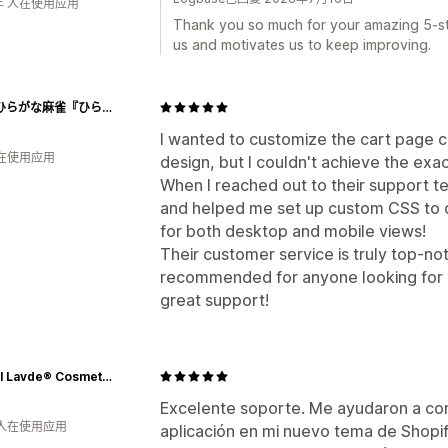
年 人在使用应用
Thank you so much for your amazing 5-st
us and motivates us to keep improving.
[公式]ひらがな麻雀『ひらがじゃん』
I wanted to customize the cart page cr
人在使用应用
design, but I couldn't achieve the exac
When I reached out to their support 
and helped me set up custom CSS to cr
for both desktop and mobile views!
Their customer service is truly top-notc
recommended for anyone looking for a 
great support!
Natvral Lavde® Cosmetics
Excelente soporte. Me ayudaron a con
 人在使用应用
aplicación en mi nuevo tema de Shopif