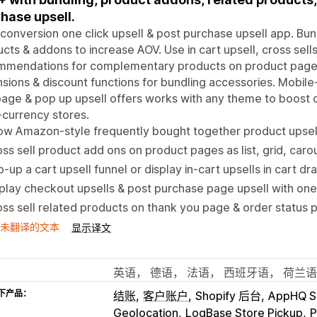
hase upsell.
conversion one click upsell & post purchase upsell app. Bu
cts & addons to increase AOV. Use in cart upsell, cross sel
mmendations for complementary products on product page 
sions & discount functions for bundling accessories. Mobile
age & pop up upsell offers works with any theme to boost c
-currency stores.
w Amazon-style frequently bought together product upsell
ss sell product add ons on product pages as list, grid, car
-up a cart upsell funnel or display in-cart upsells in cart 
play checkout upsells & post purchase page upsell with one 
ss sell related products on thank you page & order status p
未翻译的文本
显示译文
英语， 德语， 法语， 西班牙语， 荷兰
下产品：
结账
客户账户
Shopify 后台
AppHQ Sl
Geolocation
LogBase Store Pickup
P