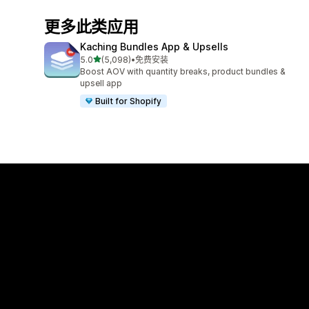
更多此类应用
Kaching Bundles App & Upsells
星（满分 5 星）
5.0
(5,098)
•
免费安装
总共 5098 条评论
Boost AOV with quantity breaks, product bundles &
upsell app
Built for Shopify