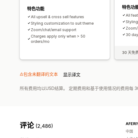
特色功
特色功能
All fea
All upsell & cross sell features
Stylin
Styling customization to suit theme
Zoom/c
Zoom/chat/email support
30 day 
Charges apply only when > 50
orders/mo
30 天免
包含未翻译的文本
显示译文
所有费用均以USD结算。 定期费用和基于使用情况的费用每 3
评论
AFERI
(2,486)
中国