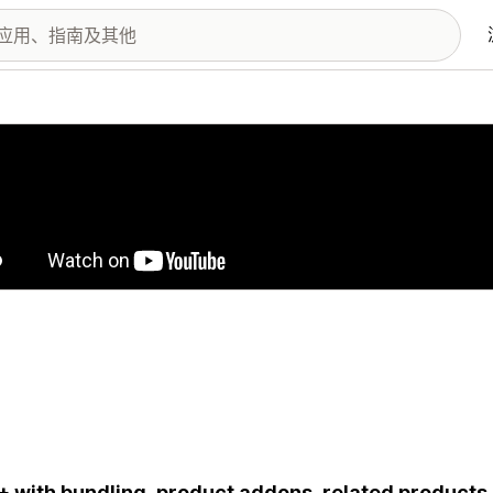
图库
 with bundling, product addons, related products,