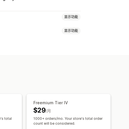
显示功能
显示功能
谢页面增销
一键附加服务
购物车抽屉
购买
相关产品
 建议
订阅升级
量定价
Freemium Tier IV
$29
/月
's total
1000+ orders/mo. Your store's total order
count will be considered.