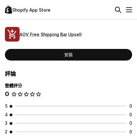
Shopify App Store
AOV Free Shipping Bar Upsell
安裝
評論
整體評分
0
5
0
4
0
3
0
2
0