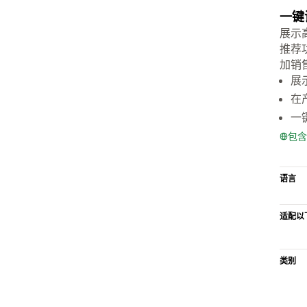
一键
展示
推荐
加销
展
在
一
包含
语言
适配以
类别