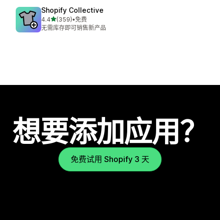
Shopify Collective
星（满分 5 星）
4.4
(359)
•
免费
总共 359 条评论
无需库存即可销售新产品
想要添加应用？
免费试用 Shopify 3 天