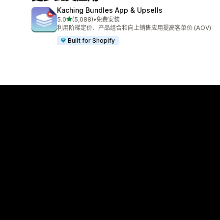
Kaching Bundles App & Upsells
星（满分 5 星）
5.0
(5,088)
•
免费安装
总共 5088 条评论
利用阶梯定价、产品组合和向上销售应用提高客单价 (AOV)
Built for Shopify