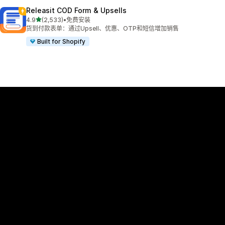
Releasit COD Form & Upsells
星（满分 5 星）
4.9
(2,533)
•
免费安装
总共 2533 条评论
货到付款表单：通过Upsell、优惠、OTP和短信增加销售
Built for Shopify