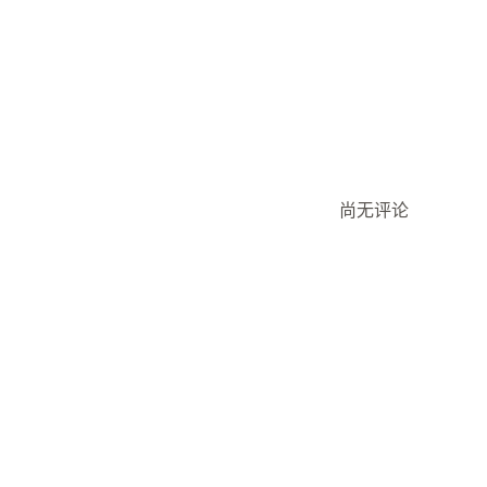
购物车增销
产品页面增销
一键附加服
优惠和建议
附加产品
产品推荐
组合购买
套装
尚无评论