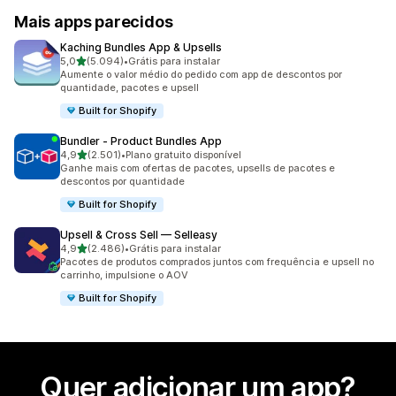
Mais apps parecidos
Kaching Bundles App & Upsells
de 5 estrelas
5,0
(5.094)
•
Grátis para instalar
5094 avaliações ao todo
Aumente o valor médio do pedido com app de descontos por
quantidade, pacotes e upsell
Built for Shopify
Bundler ‑ Product Bundles App
de 5 estrelas
4,9
(2.501)
•
Plano gratuito disponível
2501 avaliações ao todo
Ganhe mais com ofertas de pacotes, upsells de pacotes e
descontos por quantidade
Built for Shopify
Upsell & Cross Sell — Selleasy
de 5 estrelas
4,9
(2.486)
•
Grátis para instalar
2486 avaliações ao todo
Pacotes de produtos comprados juntos com frequência e upsell no
carrinho, impulsione o AOV
Built for Shopify
Quer adicionar um app?