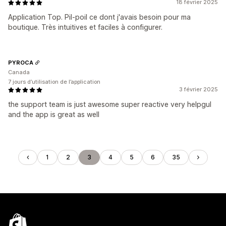
18 février 2025
Application Top. Pil-poil ce dont j'avais besoin pour ma
boutique. Très intuitives et faciles à configurer.
PYROCA
Canada
7 jours d’utilisation de l’application
3 février 2025
the support team is just awesome super reactive very helpgul
and the app is great as well
1
2
3
4
5
6
35