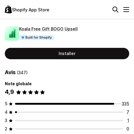
Shopify App Store
Koala Free Gift BOGO Upsell
Built for Shopify
Installer
Avis
(347)
Note globale
4,9
5
335
4
7
3
1
2
0