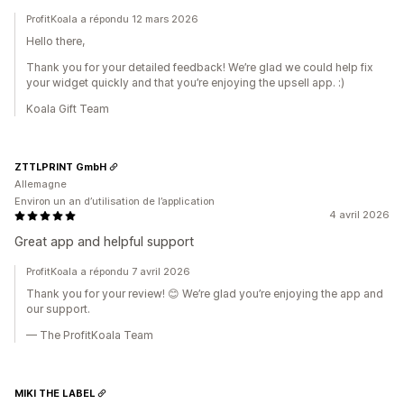
ProfitKoala a répondu 12 mars 2026
Hello there,
Thank you for your detailed feedback! We’re glad we could help fix
your widget quickly and that you’re enjoying the upsell app. :)
Koala Gift Team
ZTTLPRINT GmbH
Allemagne
Environ un an d’utilisation de l’application
4 avril 2026
Great app and helpful support
ProfitKoala a répondu 7 avril 2026
Thank you for your review! 😊 We’re glad you’re enjoying the app and
our support.
— The ProfitKoala Team
MIKI THE LABEL