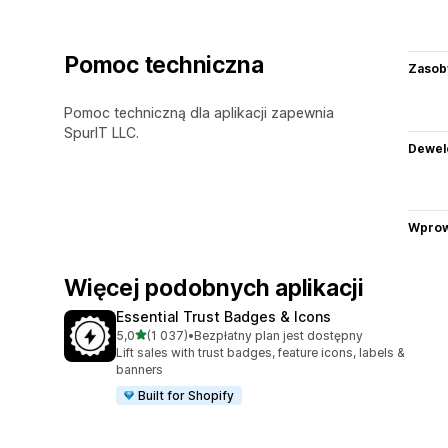
Pomoc techniczna
Zasob
Pomoc techniczną dla aplikacji zapewnia
SpurIT LLC.
Dewel
Wprow
Więcej podobnych aplikacji
Essential Trust Badges & Icons
na 5 gwiazdek
5,0
(1 037)
•
Bezpłatny plan jest dostępny
Łączna liczba recenzji: 1037
Lift sales with trust badges, feature icons, labels &
banners
Built for Shopify