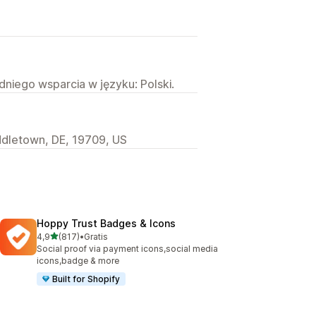
niego wsparcia w języku: Polski.
iddletown, DE, 19709, US
Hoppy Trust Badges & Icons
na 5 gwiazdek
4,9
(817)
•
Gratis
Łączna liczba recenzji: 817
Social proof via payment icons,social media
icons,badge & more
Built for Shopify