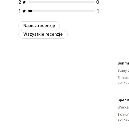
2
0
1
1
Napisz recenzję
Wszystkie recenzje
Bonma
Stany 
5 mies
aplikac
Specia
Wielka
1 dzie
aplikac