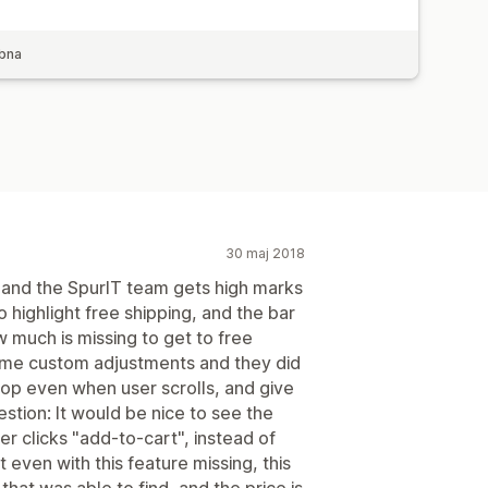
bna
30 maj 2018
, and the SpurIT team gets high marks
 highlight free shipping, and the bar
much is missing to get to free
ome custom adjustments and they did
e top even when user scrolls, and give
stion: It would be nice to see the
r clicks "add-to-cart", instead of
t even with this feature missing, this
 that was able to find, and the price is