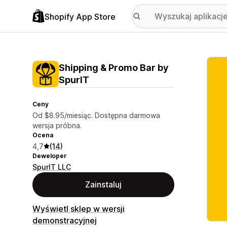
Shopify App Store
Wyróż
Shipping & Promo Bar by
SpurIT
Ceny
Od $8.95/miesiąc. Dostępna darmowa
wersja próbna.
Ocena
4,7
(14)
Deweloper
SpurIT LLC
Zainstaluj
Wyświetl sklep w wersji
demonstracyjnej