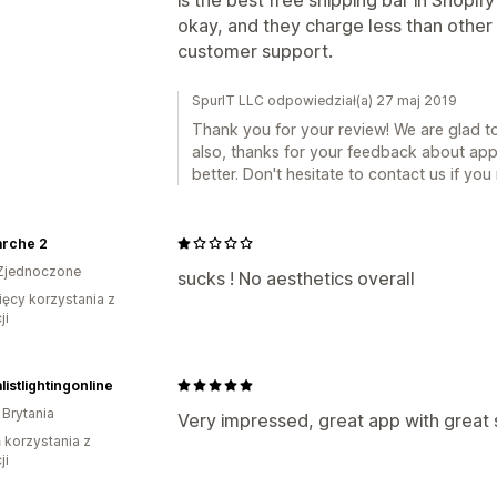
okay, and they charge less than other b
customer support.
SpurIT LLC odpowiedział(a) 27 maj 2019
Thank you for your review! We are glad to h
also, thanks for your feedback about app'
better. Don't hesitate to contact us if yo
rche 2
Zjednoczone
sucks ! No aesthetics overall
ięcy korzystania z
ji
listlightingonline
 Brytania
Very impressed, great app with great
ń korzystania z
ji