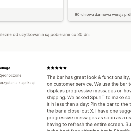
90-dniowa darmowa wersja pró
zależne od użytkowania są pobierane co 30 dni.
illage
Zjednoczone
The bar has great look & functionality
orzystania z aplikacji
on customer service. We use the bar to
displays progressive messages on how 
shipping. We asked SpurIT to make s
it in less than a day: Pin the bar to th
the bar a close-out X. I have one sugge
progressive messages as soon as a use
having to refresh the entire screen. Bu
is the best free shipping bar in Shopify