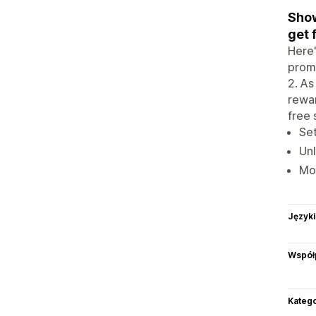
Show
get 
Here'
promo
2. As
rewar
free 
Set
Unl
Mob
Języki
Współ
Katego