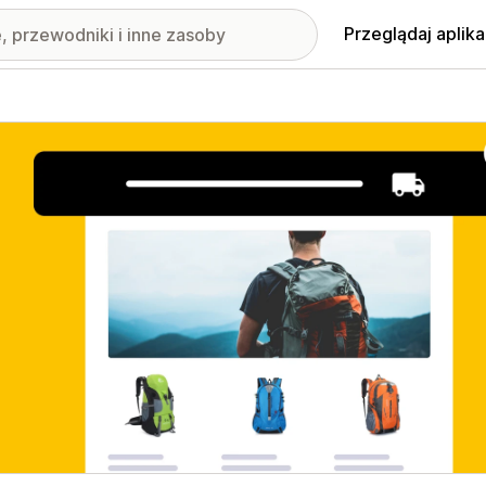
Przeglądaj aplika
nione obrazy w galerii