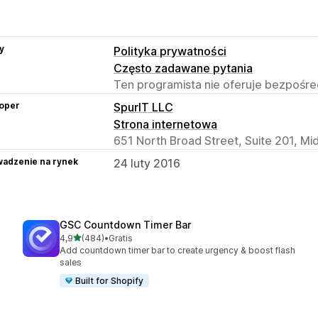
y
Polityka prywatności
Często zadawane pytania
Ten programista nie oferuje bezpośred
oper
SpurIT LLC
Strona internetowa
651 North Broad Street, Suite 201, M
adzenie na rynek
24 luty 2016
GSC Countdown Timer Bar
na 5 gwiazdek
4,9
(484)
•
Gratis
Łączna liczba recenzji: 484
Add countdown timer bar to create urgency & boost flash
sales
Built for Shopify