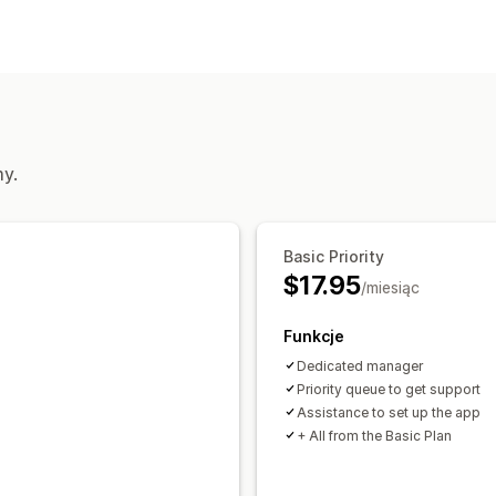
Typ banera
Pasek ogłoszeń
Darmowa wysyłka
Dostosowanie
Tła
Kolor i czcionka
Niestandardowy
my.
Basic Priority
$17.95
/miesiąc
Funkcje
Dedicated manager
Priority queue to get support
Assistance to set up the app
+ All from the Basic Plan