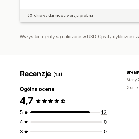
90-dniowa darmowa wersja próbna
Wszystkie opłaty są naliczane w USD. Opłaty cykliczne i 
Recenzje
Breadv
(14)
Stany 
2 dni k
Ogólna ocena
4,7
5
13
4
0
3
0