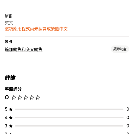
語言
英文
這項應用程式尚未翻譯成繁體中文
類別
追加銷售和交叉銷售
顯示功能
自訂
產品頁面追加銷售
評論
銷售內容和建議
整體評分
商品附加元件
經常一起購買的商品
0
分析
A/B 測試
點閱率
轉換率
5
0
4
0
3
0