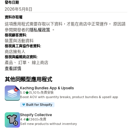
發布日期
2026年5月8日
資料存取權
這項應用程式需要存取以下資料，才能在商店中正常運作。 原因請
參閱開發者的
隱私權政策
。
檢視顧客資料:
裝置與活動資料
檢視員工與協作者資料:
商店擁有人
檢視與編輯商店資料:
產品、 訂單、 線上商店
查看詳情
其他同類型應用程式
Kaching Bundles App & Upsells
滿分 5 顆星
5.0
(5,101)
•
免費安裝
共有 5101 則評價
Boost AOV with quantity breaks, product bundles & upsell app
Built for Shopify
Shopify Collective
滿分 5 顆星
4.4
(360)
•
免費
共有 360 則評價
Sell new products without inventory