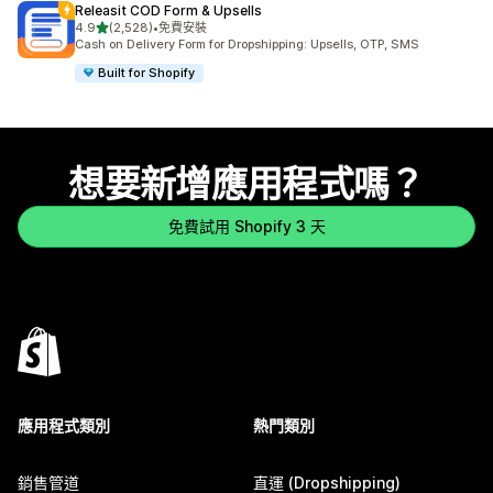
Releasit COD Form & Upsells
滿分 5 顆星
4.9
(2,528)
•
免費安裝
共有 2528 則評價
Cash on Delivery Form for Dropshipping: Upsells, OTP, SMS
Built for Shopify
想要新增應用程式嗎？
免費試用 Shopify 3 天
應用程式類別
熱門類別
銷售管道
直運 (Dropshipping)