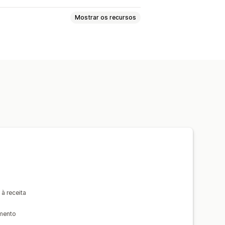
Mostrar os recursos
cimento de upsell
 frequentemente comprados juntos
de conversão
 à receita
imento