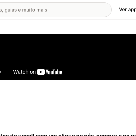
Ver ap
ia de imagens em destaque
tas de upsell com um clique no pós-compra e na 