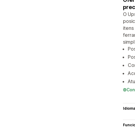
prec
O Ups
posi
itens
ferr
simpl
Po
Po
Con
Ac
At
Con
Idiom
Funci