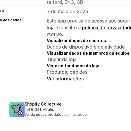
telford, ENG, GB
do
7 de maio de 2026
o aos dados
Este app precisa de acesso aos segui
loja. Consulte a
política de privacidad
motivo.
Visualizar dados de clientes:
Dados de dispositivo e de atividade
Visualizar dados de membros da equipe 
Titular da loja
Ver e editar dados da loja:
Produtos, pedidos
Ver informações
Shopify Collective
de 5 estrelas
4,4
(361)
•
Grátis
361 avaliações ao todo
Venda novos produtos sem estoque