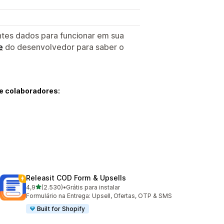
ntes dados para funcionar em sua
e
do desenvolvedor para saber o
e colaboradores:
Releasit COD Form & Upsells
de 5 estrelas
4,9
(2.530)
•
Grátis para instalar
2530 avaliações ao todo
Formulário na Entrega: Upsell, Ofertas, OTP & SMS
Built for Shopify