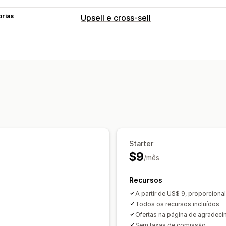
orias
Upsell e cross-sell
Personalização
Upsell de checkout
Página de agrade
Ofertas e recomendações
Complementos de produto
Produtos
Análises
Testes A/B
Taxas de cliques
Taxas 
Desempenho da recomendação
Starter
$9
/mês
Recursos
A partir de US$ 9, proporcional
Todos os recursos incluídos
Ofertas na página de agradec
Sem taxas de comissão