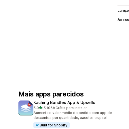
Lança
Acess
Mais apps parecidos
Kaching Bundles App & Upsells
de 5 estrelas
5,0
(5.106)
•
Grátis para instalar
5106 avaliações ao todo
Aumente o valor médio do pedido com app de
descontos por quantidade, pacotes e upsell
Built for Shopify