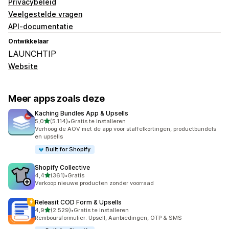
Privacybeleid
Veelgestelde vragen
API-documentatie
Ontwikkelaar
LAUNCHTIP
Website
Meer apps zoals deze
Kaching Bundles App & Upsells
van 5 sterren
5,0
(5.114)
•
Gratis te installeren
5114 recensies in totaal
Verhoog de AOV met de app voor staffelkortingen, productbundels
en upsells
Built for Shopify
Shopify Collective
van 5 sterren
4,4
(361)
•
Gratis
361 recensies in totaal
Verkoop nieuwe producten zonder voorraad
Releasit COD Form & Upsells
van 5 sterren
4,9
(2.529)
•
Gratis te installeren
2529 recensies in totaal
Remboursformulier: Upsell, Aanbiedingen, OTP & SMS