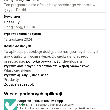
Ten programista nie oferuje bezpośredniego wsparcia w
języku: Polski.
Deweloper
UpsellFly
Hong Kong, HK, HK
Wprowadzenie na rynek
12 grudzień 2024
Dostęp do danych
Ta aplikacja potrzebuje dostępu do następujących danych,
aby działać w Twoim sklepie. Dowiedz się, dlaczego,
przeglądając
politykę prywatności
dewelopera.
Wyświetlanie danych pracowników i współpracowników:
Właściciel sklepu
Wyświetlaj i edytuj dane sklepu:
Produkty
Zobacz szczegóły
Więcej podobnych aplikacji
Judge.me Product Reviews App
na 5 gwiazdek
5,0
(43 151)
•
Bezpłatny plan jest dostępny
Łączna liczba recenzji: 43151
Collect unlimited product reviews, star ratings, testimonials