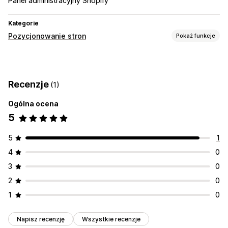
Panel administracyjny Shopify
Kategorie
Pozycjonowanie stron
Pokaż funkcje
Narzędzia SEO
Alternatywny tekst
Automatyzacje
Recenzje
(1)
Ogólna ocena
5
5
1
4
0
3
0
2
0
1
0
Napisz recenzję
Wszystkie recenzje