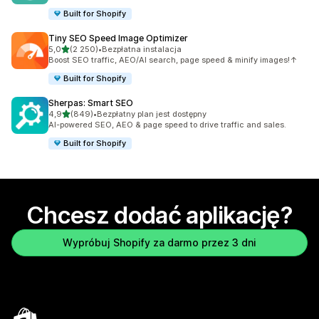
Built for Shopify
Tiny SEO Speed Image Optimizer
na 5 gwiazdek
5,0
(2 250)
•
Bezpłatna instalacja
Łączna liczba recenzji: 2250
Boost SEO traffic, AEO/AI search, page speed & minify images!↑
Built for Shopify
Sherpas: Smart SEO
na 5 gwiazdek
4,9
(849)
•
Bezpłatny plan jest dostępny
Łączna liczba recenzji: 849
AI-powered SEO, AEO & page speed to drive traffic and sales.
Built for Shopify
Chcesz dodać aplikację?
Wypróbuj Shopify za darmo przez 3 dni