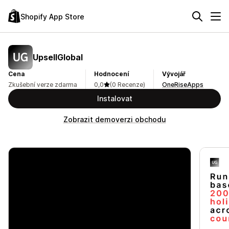
Shopify App Store
UpsellGlobal
Cena
Hodnocení
Vývojář
Zkušební verze zdarma
0,0
(0 Recenze)
OneRiseApps
Instalovat
Zobrazit demoverzi obchodu