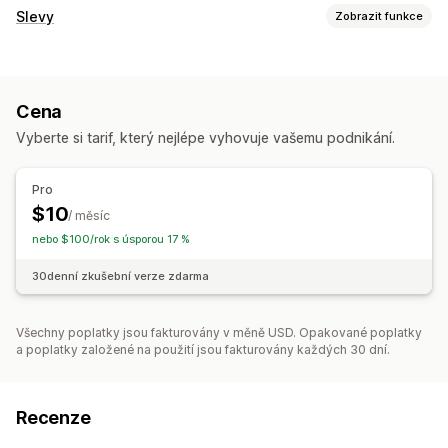
Slevy
Zobrazit funkce
Typy slev
Slevové kódy
Procentuální slevy
Slevy na pokladně
Cena
Bannery
Vyberte si tarif, který nejlépe vyhovuje vašemu podnikání.
Správa slev
Nástroj Editor
Hromadné úpravy
Lokalizace
Pro
Automatizace
Geolokace
Segmentace
$10
/ měsíc
nebo $100/rok s úsporou 17 %
30denní zkušební verze zdarma
Všechny poplatky jsou fakturovány v měně USD. Opakované poplatky
a poplatky založené na použití jsou fakturovány každých 30 dní.
Recenze