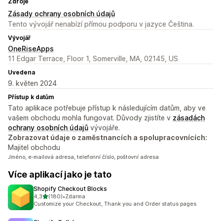
Zdroje
Zásady ochrany osobních údajů
Tento vývojář nenabízí přímou podporu v jazyce Čeština.
Vývojář
OneRiseApps
11 Edgar Terrace, Floor 1, Somerville, MA, 02145, US
Uvedena
9. květen 2024
Přístup k datům
Tato aplikace potřebuje přístup k následujícím datům, aby ve
vašem obchodu mohla fungovat. Důvody zjistíte v
zásadách
ochrany osobních údajů
vývojáře.
Zobrazovat údaje o zaměstnancích a spolupracovnících:
Majitel obchodu
Jméno, e‑mailová adresa, telefonní číslo, poštovní adresa
Více aplikací jako je tato
Shopify Checkout Blocks
z 5 hvězd
4,3
(180)
•
Zdarma
Celkový počet recenzí: 180
Customize your Checkout, Thank you and Order status pages