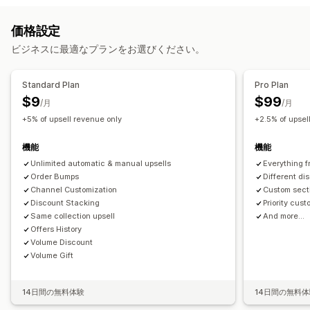
お礼ページでのアップセル
ワンクリックアドオン
価格設定
常時表示カート
カートドロワー
ポップアップ
カスタムCSS
ビジネスに最適なプランをお選びください。
カスタムHTML
複数通貨
複数言語
オファーとおすすめ
Standard Plan
Pro Plan
保証
配送保証
無料ギフト
ギフト包装
無料配送
商品アドオン
$9
$99
/月
/月
おすすめ商品
よく同時購入される商品
+5% of upsell revenue only
+2.5% of upsel
ボリュームディスカウント
段階的ディスカウント
機能
機能
AIによるおすすめ
Unlimited automatic & manual upsells
Everything f
分析
Order Bumps
Different di
Channel Customization
Custom sect
A/Bテスト
コンバージョン率
おすすめ情報のパフォーマンス
Discount Stacking
Priority cus
最適化の提案
ファネルのパフォーマンス
Same collection upsell
And more...
Offers History
Volume Discount
Volume Gift
14日間の無料体験
14日間の無料