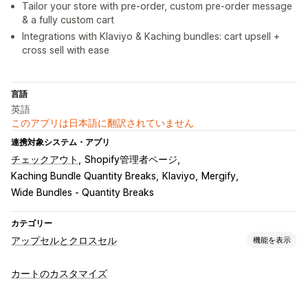
Tailor your store with pre-order, custom pre-order message
& a fully custom cart
Integrations with Klaviyo & Kaching bundles: cart upsell +
cross sell with ease
言語
英語
このアプリは日本語に翻訳されていません
連携対象システム・アプリ
チェックアウト
Shopify管理者ページ
Kaching Bundle Quantity Breaks
Klaviyo
Mergify
Wide Bundles ‑ Quantity Breaks
カテゴリー
アップセルとクロスセル
機能を表示
カスタマイズ
カートのカスタマイズ
カートでのアップセル
チェックアウト時のアップセル
商品ページでのアップセル
お知らせバー
進捗バー