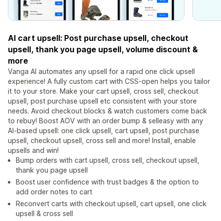
AI cart upsell: Post purchase upsell, checkout
upsell, thank you page upsell, volume discount &
more
Vanga AI automates any upsell for a rapid one click upsell
experience! A fully custom cart with CSS-open helps you tailor
it to your store. Make your cart upsell, cross sell, checkout
upsell, post purchase upsell etc consistent with your store
needs. Avoid checkout blocks & watch customers come back
to rebuy! Boost AOV with an order bump & selleasy with any
AI-based upsell: one click upsell, cart upsell, post purchase
upsell, checkout upsell, cross sell and more! Install, enable
upsells and win!
Bump orders with cart upsell, cross sell, checkout upsell,
thank you page upsell
Boost user confidence with trust badges & the option to
add order notes to cart
Reconvert carts with checkout upsell, cart upsell, one click
upsell & cross sell