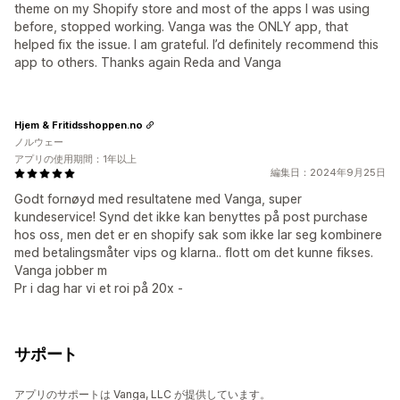
theme on my Shopify store and most of the apps I was using
before, stopped working. Vanga was the ONLY app, that
helped fix the issue. I am grateful. I’d definitely recommend this
app to others. Thanks again Reda and Vanga
Hjem & Fritidsshoppen.no
ノルウェー
アプリの使用期間：1年以上
編集日：2024年9月25日
Godt fornøyd med resultatene med Vanga, super
kundeservice! Synd det ikke kan benyttes på post purchase
hos oss, men det er en shopify sak som ikke lar seg kombinere
med betalingsmåter vips og klarna.. flott om det kunne fikses.
Vanga jobber m
Pr i dag har vi et roi på 20x -
サポート
アプリのサポートは Vanga, LLC が提供しています。