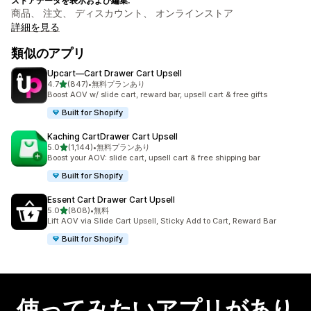
ストアデータを表示および編集:
商品、 注文、 ディスカウント、 オンラインストア
詳細を見る
類似のアプリ
Upcart—Cart Drawer Cart Upsell
5つ星中
4.7
(847)
•
無料プランあり
合計レビュー数：847件
Boost AOV w/ slide cart, reward bar, upsell cart & free gifts
Built for Shopify
Kaching CartDrawer Cart Upsell
5つ星中
5.0
(1,144)
•
無料プランあり
合計レビュー数：1144件
Boost your AOV: slide cart, upsell cart & free shipping bar
Built for Shopify
Essent Cart Drawer Cart Upsell
5つ星中
5.0
(808)
•
無料
合計レビュー数：808件
Lift AOV via Slide Cart Upsell, Sticky Add to Cart, Reward Bar
Built for Shopify
使ってみたいアプリがあり