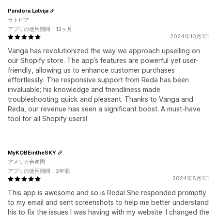
Pandora Latvija
ラトビア
アプリの使用期間：12ヶ月
2024年10月1日
Vanga has revolutionized the way we approach upselling on
our Shopify store. The app’s features are powerful yet user-
friendly, allowing us to enhance customer purchases
effortlessly. The responsive support from Reda has been
invaluable; his knowledge and friendliness made
troubleshooting quick and pleasant. Thanks to Vanga and
Reda, our revenue has seen a significant boost. A must-have
tool for all Shopify users!
MyKOBEintheSKY
アメリカ合衆国
アプリの使用期間：2年弱
2024年8月1日
This app is awesome and so is Reda! She responded promptly
to my email and sent screenshots to help me better understand
his to fix the issues I was having with my website. I changed the