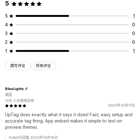
5
5
1
4
0
3
0
2
0
1
1
撰写评论
所有评论
BlissLights
美国
13天 人在使用应用
2023年10月17日
UpTag does exactly what it says it does! Fast, easy setup and
accurate tag firing. App embed makes it simple to test on
preview themes.
FulbiX已回复 2023年10月18日