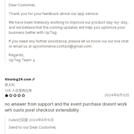
Dear Customer,
Thank you for your feedback about our app service.
We have been tirelessly working to improve our product day-by-day,
and we believe that the coming updates will help you optimize your
business better with UpTag.
If you need any further assistance, please let us know via our live chat
or email us at upcommerce.contact@gmail.com.
Regards,
UpTag Team 🔼
Vinolog24.com
意大利
11天 人在使用应用
2024年8月12日
no amawer from support and the event purchase doesnt work
wrh custo pixel checkout extensibility
FulbiX已回复 2024年8月15日
Send to our Dear Customer,