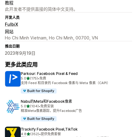
教程
此开发者不提供直接的简体中文支持。
开发人员
FulbiX
网站
Ho Chi Minh Vietnam, Ho Chi Minh, 00700, VN
推出日期
2023年9月19日
更多此类应用
Parkour: Facebook Pixel & Feed
星（满分 5 星）
5.0
(175)
•
免费
总共 175 条评论
支持 Feed 和目录的 Facebook 像素与 Meta 像素（CAPI）
Built for Shopify
Nabu的Meta和Facebook像素
星（满分 5 星）
5.0
(104)
•
免费安装
总共 104 条评论
精准Meta像素跟踪，提升Facebook广告
Built for Shopify
Trackify Facebook Pixel,TikTok
星（满分 5 星）
4.8
(352)
•
提供免费套餐
总共 352 条评论