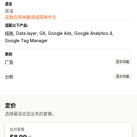
语言
英语
这款应用未翻译成简体中文
适配以下产品：
结账
Data layer
GA
Google Ads
Google Analytics 4
Google Tag Manager
类别
广告
显示功能
定向
分析
显示功能
基于活动
再营销
客户行为
宣传活动管理
活动跟踪
事件跟踪
页面浏览量
网站
定价
营销和销售
选择最适合您业务的套餐。
绩效分析
购买跟踪
转化跟踪
视觉和报告
包月套餐