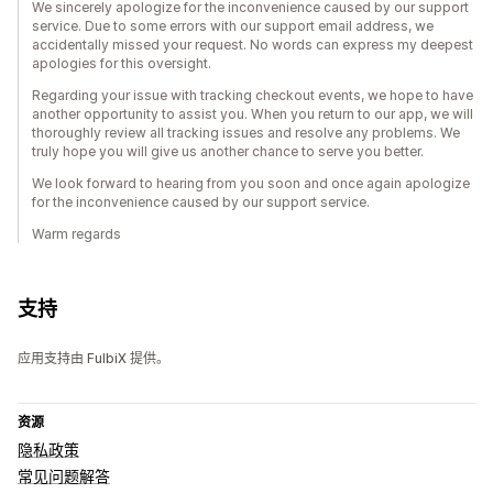
We sincerely apologize for the inconvenience caused by our support
service. Due to some errors with our support email address, we
accidentally missed your request. No words can express my deepest
apologies for this oversight.
Regarding your issue with tracking checkout events, we hope to have
another opportunity to assist you. When you return to our app, we will
thoroughly review all tracking issues and resolve any problems. We
truly hope you will give us another chance to serve you better.
We look forward to hearing from you soon and once again apologize
for the inconvenience caused by our support service.
Warm regards
支持
应用支持由 FulbiX 提供。
资源
隐私政策
常见问题解答