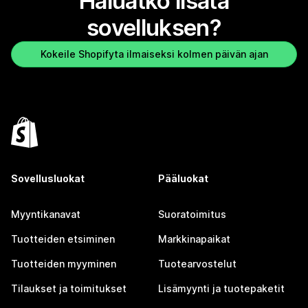
Haluatko lisätä
sovelluksen?
Kokeile Shopifyta ilmaiseksi kolmen päivän ajan
Sovellusluokat
Pääluokat
Myyntikanavat
Suoratoimitus
Tuotteiden etsiminen
Markkinapaikat
Tuotteiden myyminen
Tuotearvostelut
Tilaukset ja toimitukset
Lisämyynti ja tuotepaketit