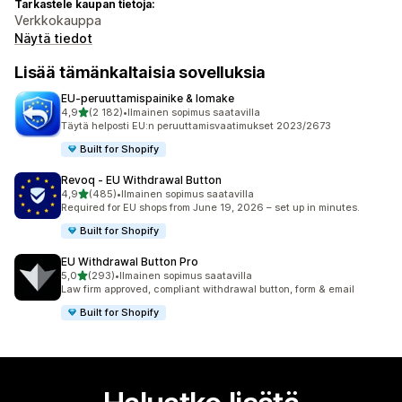
Tarkastele kaupan tietoja:
Verkkokauppa
Näytä tiedot
Lisää tämänkaltaisia sovelluksia
EU‑peruuttamispainike & lomake
/ 5 tähteä
4,9
(2 182)
•
Ilmainen sopimus saatavilla
2182 arvostelua yhteensä
Täytä helposti EU:n peruuttamisvaatimukset 2023/2673
Built for Shopify
Revoq ‑ EU Withdrawal Button
/ 5 tähteä
4,9
(485)
•
Ilmainen sopimus saatavilla
485 arvostelua yhteensä
Required for EU shops from June 19, 2026 – set up in minutes.
Built for Shopify
EU Withdrawal Button Pro
/ 5 tähteä
5,0
(293)
•
Ilmainen sopimus saatavilla
293 arvostelua yhteensä
Law firm approved, compliant withdrawal button, form & email
Built for Shopify