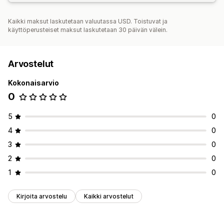
Kaikki maksut laskutetaan valuutassa USD. Toistuvat ja
käyttöperusteiset maksut laskutetaan 30 päivän välein.
Arvostelut
Kokonaisarvio
0
5
0
4
0
3
0
2
0
1
0
Kirjoita arvostelu
Kaikki arvostelut