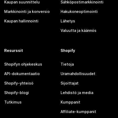
Kaupan suunnittelu
Sähköpostimarkkinointi
Markkinointi ja konversio
Hakukoneoptimointi
Kaupan hallinnointi
Lähetys
Valuutta ja käännös
Resurssit
Shopify
Shopifyn ohjekeskus
Tietoja
API-dokumentaatio
Uramahdollisuudet
Shopify-yhteisö
Sijoittajat
Shopify-blogi
Lehdistö ja media
Tutkimus
Kumppanit
Affiliate-kumppanit