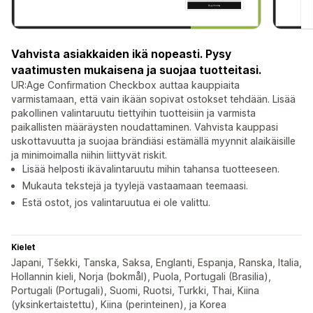
Vahvista asiakkaiden ikä nopeasti. Pysy
vaatimusten mukaisena ja suojaa tuotteitasi.
UR:Age Confirmation Checkbox auttaa kauppiaita
varmistamaan, että vain ikään sopivat ostokset tehdään. Lisää
pakollinen valintaruutu tiettyihin tuotteisiin ja varmista
paikallisten määräysten noudattaminen. Vahvista kauppasi
uskottavuutta ja suojaa brändiäsi estämällä myynnit alaikäisille
ja minimoimalla niihin liittyvät riskit.
Lisää helposti ikävalintaruutu mihin tahansa tuotteeseen.
Mukauta tekstejä ja tyylejä vastaamaan teemaasi.
Estä ostot, jos valintaruutua ei ole valittu.
Kielet
Japani, Tšekki, Tanska, Saksa, Englanti, Espanja, Ranska, Italia,
Hollannin kieli, Norja (bokmål), Puola, Portugali (Brasilia),
Portugali (Portugali), Suomi, Ruotsi, Turkki, Thai, Kiina
(yksinkertaistettu), Kiina (perinteinen), ja Korea