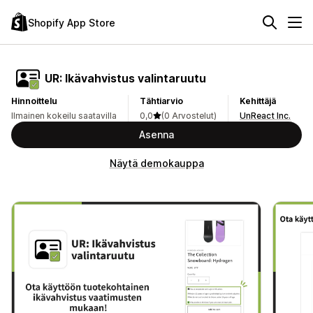
Shopify App Store
UR: Ikävahvistus valintaruutu
Hinnoittelu
Tähtiarvio
Kehittäjä
Ilmainen kokeilu saatavilla
0,0
(0 Arvostelut)
UnReact Inc.
Asenna
Näytä demokauppa