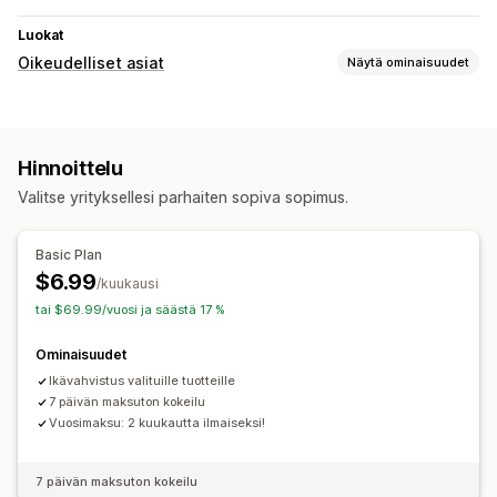
Luokat
Oikeudelliset asiat
Näytä ominaisuudet
Vaatimustenmukaisuus
Ikävarmennus
Hinnoittelu
Mukautukset
Valitse yrityksellesi parhaiten sopiva sopimus.
Valintaruudut
Väri ja fontti
Mukautettu teksti
Basic Plan
$6.99
/kuukausi
tai $69.99/vuosi ja säästä 17 %
Ominaisuudet
Ikävahvistus valituille tuotteille
7 päivän maksuton kokeilu
Vuosimaksu: 2 kuukautta ilmaiseksi!
7 päivän maksuton kokeilu