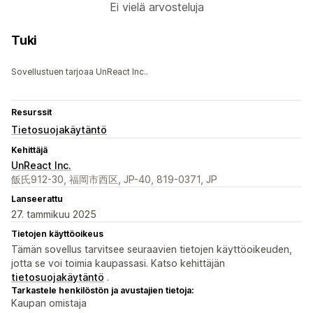
Ei vielä arvosteluja
Tuki
Sovellustuen tarjoaa UnReact Inc..
Resurssit
Tietosuojakäytäntö
Kehittäjä
UnReact Inc.
飯氏912-30, 福岡市西区, JP-40, 819-0371, JP
Lanseerattu
27. tammikuu 2025
Tietojen käyttöoikeus
Tämän sovellus tarvitsee seuraavien tietojen käyttöoikeuden,
jotta se voi toimia kaupassasi. Katso kehittäjän
tietosuojakäytäntö
.
Tarkastele henkilöstön ja avustajien tietoja:
Kaupan omistaja