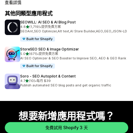
查看詳情
其他同類型應用程式
SEOWILL: AI SEO & AI Blog Post
滿分 5 顆星
4.8
(1,719)
•
提供免費方案
共有 1719 則評價
SEOAnt,SEO Optimizer,Alt text,AI Store Builder,AEO,GEO,JSON-LD
Built for Shopify
StoreSEO SEO & Image Optimizer
滿分 5 顆星
5.0
(671)
•
提供免費方案
共有 671 則評價
AI SEO Optimizer & SEO Booster to Improve SEO, AEO & GEO Rank
Built for Shopify
Soro ‑ SEO Autopilot & Content
滿分 5 顆星
4.7
(10)
•
每月 $39
共有 10 則評價
Publish automated SEO blog posts and get organic traffic
想要新增應用程式嗎？
免費試用 Shopify 3 天