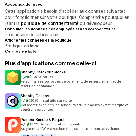
Accès aux données
Cette application a besoin d’accéder aux données suivantes
pour fonctionner sur votre boutique. Comprendre pourquoi en
lisant la
politique de confidentialité
du développeur.
Consulter les données des employés et des collaborateurs:
Propriétaire de la boutique
Afficher les données de la boutique:
Boutique en ligne
Voir les détails
Plus d’applications comme celle-ci
Shopify Checkout Blocks
étoile(s) sur 5
4,3
(180)
•
Gratuite
180 avis au total
Personnalisez vos pages de paiement, de remerciement et de
statut de commande
Shopify Collabs
étoile(s) sur 5
4,1
(386)
•
Installation gratuite
386 avis au total
Collaborez avec des influenceurs pour promouvoir votre marque et
générer des ventes
Pumper Bundle & Paquet
étoile(s) sur 5
4,9
(3 229)
•
Forfait gratuit disponible
3229 avis au total
Augmentez l’AOV avec bundles, cadeaux et remises volume