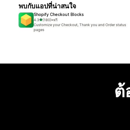
พบกับแอปที่น่าสนใจ
Shopify Checkout Blocks
เต็ม 5 ดาว
4.3
(180)
•
ฟรี
ทั้งหมด 180 รีวิว
Customize your Checkout, Thank you and Order status
pages
ต้