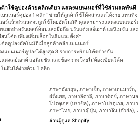
ูกค้าใช้คูปองด้วยคลิกเดียว แสดงแบนเนอร์ที่ใช้ส่วนลดทันที
แบนเนอร์คูปอง 1 คลิก" ช่วยให้ลูกค้าใช้โค้ดส่วนลดได้ง่าย แทนที
อร์แล้วส่วนลดจะถูกใช้โดยอัตโนมัติ คุณสามารถแสดงแบนเนอร์คู
พแยกสำหรับเดสก์ท็อปและมือถือ ปรับแต่งเลย์เอาต์ แอนิเมชัน และข
ขียนโค้ด เพียงเพิ่มบล็อกในธีมและตั้งค่า
โค้ดคูปองอัตโนมัติเมื่อลูกค้าคลิกแบนเนอร์
งแบนเนอร์คูปองได้สูงสุด 3 รายการพร้อมโค้ดต่างกัน
บแต่งเลย์เอาต์ แอนิเมชัน และข้อความโดยไม่ต้องเขียนโค้ด
่มในธีมได้ง่ายด้วย 1 คลิก
ภาษาอังกฤษ, ภาษาเช็ก, ภาษาเดนมาร์ก,
ฝรั่งเศส, ภาษาอิตาลี, ภาษาดัตช์, ภาษาน
โปรตุเกส (บราซิล), ภาษาโปรตุเกส, ภาษา
ภาษาไทย, ภาษาญี่ปุ่น, ภาษาจีน (ตัวย่อ),
บ
ส่วนผู้ดูแล Shopify