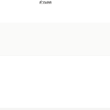
ส่วนลด
ประเภทส่วนลด
แบนเนอร์
การจัดการส่วนลด
การติดตาม