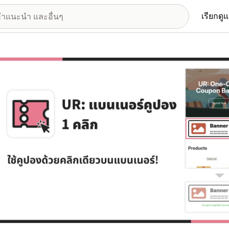
เรียกดู
อรีรูปภาพที่แสดง