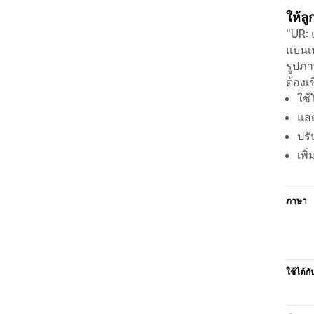
ให้ล
"UR: 
แบนเน
รูปภา
ต้องเ
ใช้
แสด
ปรั
เพิ
ภาษา
ใช้ได้กั