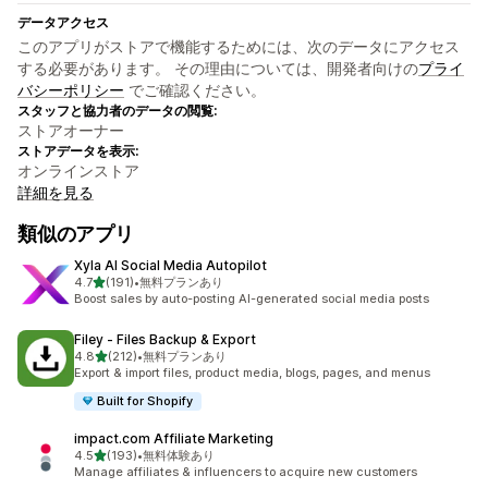
データアクセス
このアプリがストアで機能するためには、次のデータにアクセス
する必要があります。 その理由については、開発者向けの
プライ
バシーポリシー
でご確認ください。
スタッフと協力者のデータの閲覧:
ストアオーナー
ストアデータを表示:
オンラインストア
詳細を見る
類似のアプリ
Xyla AI Social Media Autopilot
5つ星中
4.7
(191)
•
無料プランあり
合計レビュー数：191件
Boost sales by auto-posting AI-generated social media posts
Filey ‑ Files Backup & Export
5つ星中
4.8
(212)
•
無料プランあり
合計レビュー数：212件
Export & import files, product media, blogs, pages, and menus
Built for Shopify
impact.com Affiliate Marketing
5つ星中
4.5
(193)
•
無料体験あり
合計レビュー数：193件
Manage affiliates & influencers to acquire new customers