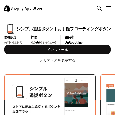
Shopify App Store
シンプル追従ボタン｜お手軽フローティングボタン
価格設定
評価
開発者
無料体験あり
0.0
(0 レビュー)
UnReact Inc.
インストール
デモストアを表示する