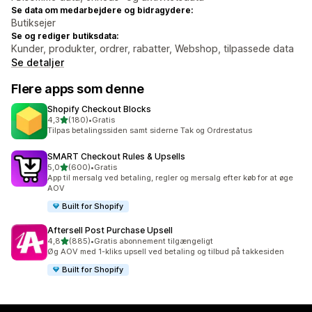
Se data om medarbejdere og bidragydere:
Butiksejer
Se og rediger butiksdata:
Kunder, produkter, ordrer, rabatter, Webshop, tilpassede data
Se detaljer
Flere apps som denne
Shopify Checkout Blocks
ud af 5 stjerner
4,3
(180)
•
Gratis
180 anmeldelser i alt
Tilpas betalingssiden samt siderne Tak og Ordrestatus
SMART Checkout Rules & Upsells
ud af 5 stjerner
5,0
(600)
•
Gratis
600 anmeldelser i alt
App til mersalg ved betaling, regler og mersalg efter køb for at øge
AOV
Built for Shopify
Aftersell Post Purchase Upsell
ud af 5 stjerner
4,8
(885)
•
Gratis abonnement tilgængeligt
885 anmeldelser i alt
Øg AOV med 1-kliks upsell ved betaling og tilbud på takkesiden
Built for Shopify