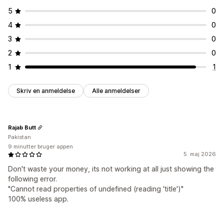
5
0
4
0
3
0
2
0
1
1
Skriv en anmeldelse
Alle anmeldelser
Rajab Butt
Pakistan
9 minutter bruger appen
5. maj 2026
Don't waste your money, its not working at all just showing the
following error.
"Cannot read properties of undefined (reading 'title')"
100% useless app.