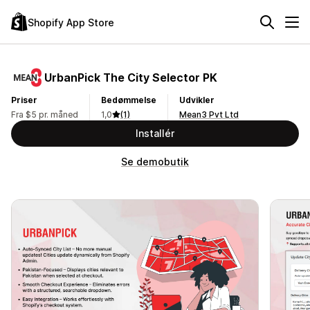
Shopify App Store
UrbanPick The City Selector PK
Priser
Bedømmelse
Udvikler
Fra $5 pr. måned
1,0
(1)
Mean3 Pvt Ltd
Installér
Se demobutik