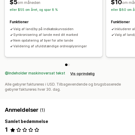
$5
$10
om måneden
om må
eller $55 om året, og spar 8 %
eller $80 om å
Funktioner
Funktioner
Valg af land/by på indkøbskurvssiden
Inkluderer al
Synkronisering af lande med dit marked
Valg af land
Nem opdatering af byer for alle lande
Validering af ufuldstændige ordreoplysninger
Indeholder maskinoversat tekst
Vis oprindelig
Alle gebyrer faktureres i USD. Tilbagevendende og brugsbaserede
gebyrer faktureres hver 30. dag.
Anmeldelser
(1)
Samlet bedømmelse
1