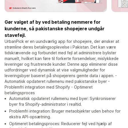
Gør valget af by ved betaling nemmere for
kunderne, så pakistanske shopejere undgår
stavefejl.
UrbanPick er en uundværlig app for shopejere, der ønsker at
strømline deres betalingsoplevelse i Pakistan. Det kan være
tidskrævende og forbundet med fejl at administrere bylister
manuelt, hvilket kan føre til forkerte forsendelser, mislykkede
leveringer og frustrerede kunder. Denne app eliminerer disse
udfordringer ved dynamisk at vise valgmuligheder for
leveringsbyer baseret på shopejerens gemte data i appen. -
Automatisk opdateret rullemenu med pakistanske byer -
Problemfri integration med Shopify - Optimeret
betalingsproces
Automatisk opdateret rullemenu med byer: Synkroniserer
byer fra Shopify-administrator i realtid.
Problemfri integration: Bruger metaobjekter uden behov for
ekstra API-opsætning.
Optimeret betalingsproces: Reducerer fejl ved hjælp af