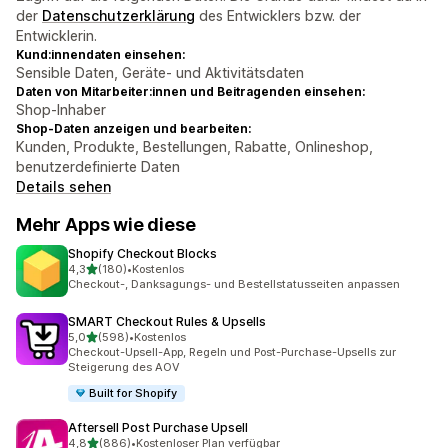
der
Datenschutzerklärung
des Entwicklers bzw. der
Entwicklerin.
Kund:innendaten einsehen:
Sensible Daten, Geräte- und Aktivitätsdaten
Daten von Mitarbeiter:innen und Beitragenden einsehen:
Shop-Inhaber
Shop-Daten anzeigen und bearbeiten:
Kunden, Produkte, Bestellungen, Rabatte, Onlineshop,
benutzerdefinierte Daten
Details sehen
Mehr Apps wie diese
Shopify Checkout Blocks
von 5 Sternen
4,3
(180)
•
Kostenlos
180 Rezensionen insgesamt
Checkout-, Danksagungs- und Bestellstatusseiten anpassen
SMART Checkout Rules & Upsells
von 5 Sternen
5,0
(598)
•
Kostenlos
598 Rezensionen insgesamt
Checkout-Upsell-App, Regeln und Post-Purchase-Upsells zur
Steigerung des AOV
Built for Shopify
Aftersell Post Purchase Upsell
von 5 Sternen
4,8
(886)
•
Kostenloser Plan verfügbar