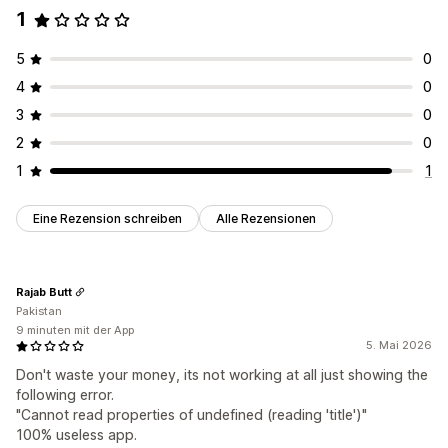
1
5
0
4
0
3
0
2
0
1
1
Eine Rezension schreiben
Alle Rezensionen
Rajab Butt
Pakistan
9 minuten mit der App
5. Mai 2026
Don't waste your money, its not working at all just showing the
following error.
"Cannot read properties of undefined (reading 'title')"
100% useless app.