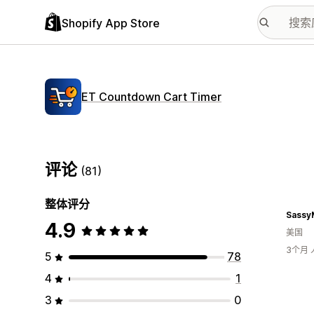
Shopify App Store
ET Countdown Cart Timer
评论
(81)
整体评分
SassyM
4.9
美国
3个月
5
78
4
1
3
0