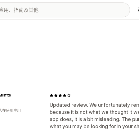
isfits
Updated review. We unfortunately re
 人在使用应用
because it is not what we thought it wa
app does, it is a bit misleading. The pu
what you may be looking for in your s