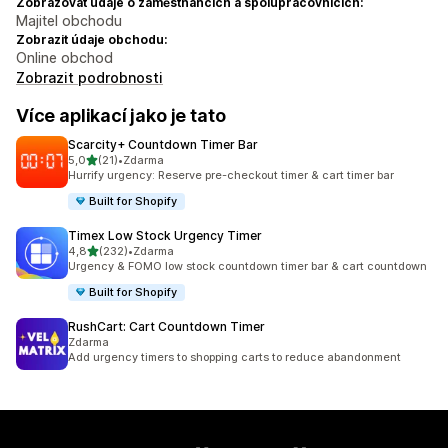
Zobrazovat údaje o zaměstnancích a spolupracovnících:
Majitel obchodu
Zobrazit údaje obchodu:
Online obchod
Zobrazit podrobnosti
Více aplikací jako je tato
Scarcity+ Countdown Timer Bar
z 5 hvězd
5,0
(21)
•
Zdarma
Celkový počet recenzí: 21
Hurrify urgency: Reserve pre-checkout timer & cart timer bar
Built for Shopify
Timex Low Stock Urgency Timer
z 5 hvězd
4,8
(232)
•
Zdarma
Celkový počet recenzí: 232
Urgency & FOMO low stock countdown timer bar & cart countdown
Built for Shopify
RushCart: Cart Countdown Timer
Zdarma
Add urgency timers to shopping carts to reduce abandonment