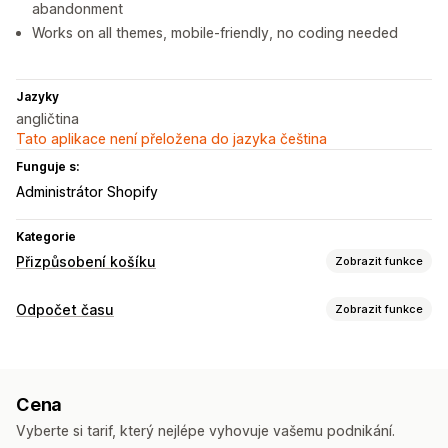
abandonment
Works on all themes, mobile-friendly, no coding needed
Jazyky
angličtina
Tato aplikace není přeložena do jazyka čeština
Funguje s:
Administrátor Shopify
Kategorie
Přizpůsobení košíku
Zobrazit funkce
Zobrazení košíku
Odpočet času
Zobrazit funkce
Oznámení
Vlastní pravidla
Vlastní HTML
Vlastní CSS
Možnosti zobrazení
Propagační akce
Responzivní design pro mobilní zařízení
Vlastní CSS
Barva a písmo
Vlastní text
Vlastní pozice
Výsuvný košík
Nástroje pro odpočet času
Cena
Oznamovací lišta
Stránka košíku
Stránky produktů
Vyberte si tarif, který nejlépe vyhovuje vašemu podnikání.
Možnosti časování