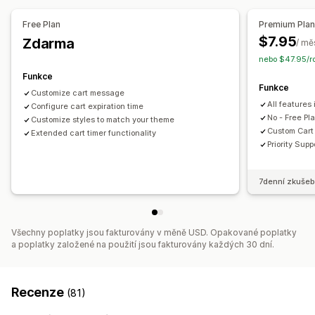
Resetování při každé návštěvě
Jednorázové
Free Plan
Premium Pla
Na základě relací
Časované relace
$7.95
Zdarma
/ mě
nebo $47.95/r
Typ časovače
Funkce
Denní výhodné nabídky
Bleskové výprodeje
Funkce
Customize cart message
Časově omezená propagace
Speciální událost
All features 
Configure cart expiration time
Předobjednávka
Pokladna
No - Free Pla
Customize styles to match your theme
Custom Cart 
Extended cart timer functionality
Priority Supp
7denní zkušeb
Všechny poplatky jsou fakturovány v měně USD. Opakované poplatky
a poplatky založené na použití jsou fakturovány každých 30 dní.
Recenze
(81)