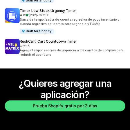
Built for Shopify
Timex Low Stock Urgency Timer
de 5 estrellas
4.8
(232)
•
Gratis
232 reseñas en total
Barra de temporizador de cuenta regresiva de poco inventario y
cuenta regresiva del carrito para urgencia y FOMO
Built for Shopify
RushCart: Cart Countdown Timer
Gratis
Agrega temporizadores de urgencia a los carritos de compras para
reducir el abandono
¿Quieres agregar una
aplicación?
Prueba Shopify gratis por 3 días