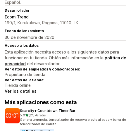
Español.
Desarrollador
Ecom Trend
190/1, Kurukulawa, Ragama, 11010, LK
Fecha de lanzamiento
30 de noviembre de 2020
Acceso a los datos
Esta aplicación necesita acceso a los siguientes datos para
funcionar en tu tienda. Obtén más información en la
política de
privacidad
del desarrollador.
Ver datos de empleados y colaboradores:
Propietario de tienda
Ver datos de la tienda:
Tienda online
Ver los detalles
Más aplicaciones como esta
Scarcity+ Countdown Timer Bar
de 5 estrellas
5.0
(21)
•
Gratis
21 reseñas en total
Genera urgencia: temporizador de reserva previo al pago y barra de
temporizador de carrito