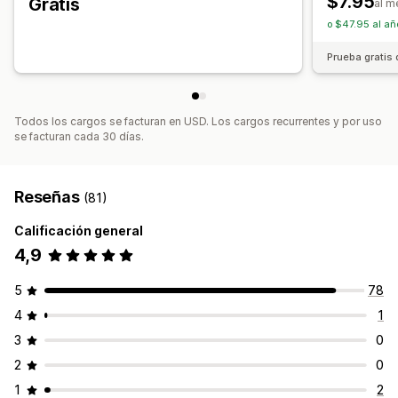
$7.95
Gratis
al m
Sesión con tiempo
o $47.95 al añ
Tipo de temporizador
Prueba gratis 
Ofertas diarias
Liquidaciones inmediatas
Promoción por tiempo limitado
Evento especial
Pedidos en preventa
Pago
Todos los cargos se facturan en USD. Los cargos recurrentes y por uso
se facturan cada 30 días.
Reseñas
(81)
Calificación general
4,9
5
78
4
1
3
0
2
0
1
2