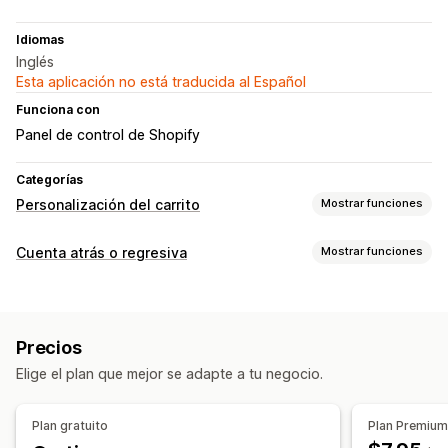
Idiomas
Inglés
Esta aplicación no está traducida al Español
Funciona con
Panel de control de Shopify
Categorías
Personalización del carrito
Mostrar funciones
Visualización de carrito
Cuenta atrás o regresiva
Mostrar funciones
Anuncios
Reglas personalizadas
HTML personalizado
Opciones de muestra
CSS personalizado
Promociones
CSS personalizado
Color y fuente
Texto personalizado
Adaptación a dispositivos móviles
Carrito lateral
Precios
Posición personalizada
Barra de anuncios
Temporizadores de cuenta atrás
Elige el plan que mejor se adapte a tu negocio.
Página del carrito
Páginas de productos
Opciones de tiempo
Plan gratuito
Plan Premiu
Restablecer por visita
Una vez
Basado en la sesión