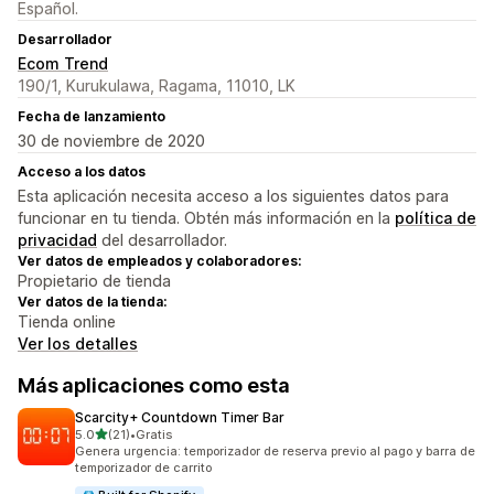
Español.
Desarrollador
Ecom Trend
190/1, Kurukulawa, Ragama, 11010, LK
Fecha de lanzamiento
30 de noviembre de 2020
Acceso a los datos
Esta aplicación necesita acceso a los siguientes datos para
funcionar en tu tienda. Obtén más información en la
política de
privacidad
del desarrollador.
Ver datos de empleados y colaboradores:
Propietario de tienda
Ver datos de la tienda:
Tienda online
Ver los detalles
Más aplicaciones como esta
Scarcity+ Countdown Timer Bar
de 5 estrellas
5.0
(21)
•
Gratis
21 reseñas en total
Genera urgencia: temporizador de reserva previo al pago y barra de
temporizador de carrito