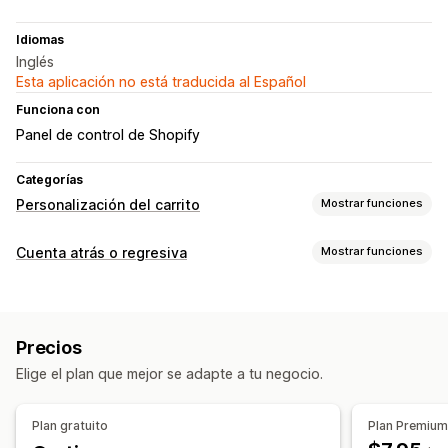
Idiomas
Inglés
Esta aplicación no está traducida al Español
Funciona con
Panel de control de Shopify
Categorías
Personalización del carrito
Mostrar funciones
Visualización de carrito
Cuenta atrás o regresiva
Mostrar funciones
Anuncios
Reglas personalizadas
HTML personalizado
Opciones de muestra
CSS personalizado
Promociones
CSS personalizado
Color y fuente
Texto personalizado
Adaptación a dispositivos móviles
Carrito lateral
Precios
Posición personalizada
Barra de anuncios
Temporizadores de cuenta atrás
Elige el plan que mejor se adapte a tu negocio.
Página del carrito
Páginas de productos
Opciones de tiempo
Plan gratuito
Plan Premiu
Restablecer por visita
Una vez
Basado en la sesión