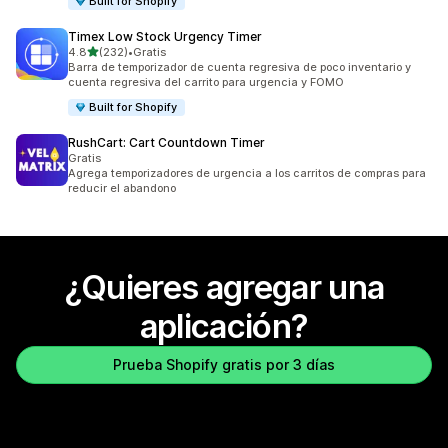
Built for Shopify
Timex Low Stock Urgency Timer
de 5 estrellas
4.8
(232)
•
Gratis
232 reseñas en total
Barra de temporizador de cuenta regresiva de poco inventario y
cuenta regresiva del carrito para urgencia y FOMO
Built for Shopify
RushCart: Cart Countdown Timer
Gratis
Agrega temporizadores de urgencia a los carritos de compras para
reducir el abandono
¿Quieres agregar una
aplicación?
Prueba Shopify gratis por 3 días