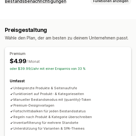
Bestandsbenachrichtigungen
Funktionen anzeigen
Benachrichtigungen
Manuelle Benachrichtigungen
Niedriger Lagerbestand
Preisgestaltung
Nicht vorrätig
Wähle den Plan, der am besten zu deinem Unternehmen passt.
Anpassung
Benachrichtigungsvorlagen
Premium
Schaltfläche für Benachrichtigungen
Bestandszähler
$4.99
/ Monat
oder $39.99/Jahr mit einer Ersparnis von 33 %
Analysen und Berichte
Inventarverfolgung
Umfasst
Unbegrenzte Produkte & Seitenaufrufe
Funktioniert auf Produkt- & Kategorieseiten
Manueller Bestandsmodus mit {quantity}-Token
Premium-Designvorlagen
Fortschrittsbalken für jeden Bestandsstatus
Regeln nach Produkt & Kategorie überschreiben
Inventarfilterung für mehrere Standorte
Unterstützung für Varianten & SPA-Themes