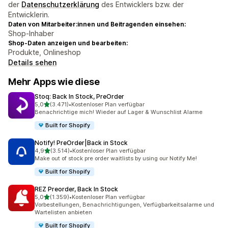
der
Datenschutzerklärung
des Entwicklers bzw. der
Entwicklerin.
Daten von Mitarbeiter:innen und Beitragenden einsehen:
Shop-Inhaber
Shop-Daten anzeigen und bearbeiten:
Produkte, Onlineshop
Details sehen
Mehr Apps wie diese
Stoq: Back In Stock, PreOrder
von 5 Sternen
5,0
(3.471)
•
Kostenloser Plan verfügbar
3471 Rezensionen insgesamt
Benachrichtige mich! Wieder auf Lager & Wunschlist Alarme
Built for Shopify
Notify! PreOrder|Back in Stock
von 5 Sternen
4,9
(3.514)
•
Kostenloser Plan verfügbar
3514 Rezensionen insgesamt
Make out of stock pre order waitlists by using our Notify Me!
Built for Shopify
REZ Preorder, Back In Stock
von 5 Sternen
5,0
(1.359)
•
Kostenloser Plan verfügbar
1359 Rezensionen insgesamt
Vorbestellungen, Benachrichtigungen, Verfügbarkeitsalarme und
Wartelisten anbieten
Built for Shopify