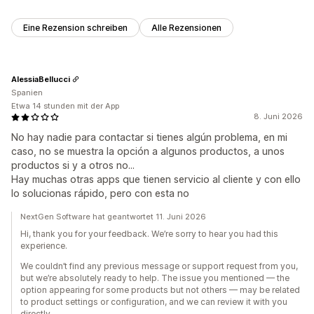
Eine Rezension schreiben
Alle Rezensionen
AlessiaBellucci
Spanien
Etwa 14 stunden mit der App
8. Juni 2026
No hay nadie para contactar si tienes algún problema, en mi
caso, no se muestra la opción a algunos productos, a unos
productos si y a otros no...
Hay muchas otras apps que tienen servicio al cliente y con ello
lo solucionas rápido, pero con esta no
NextGen Software hat geantwortet 11. Juni 2026
Hi, thank you for your feedback. We’re sorry to hear you had this
experience.
We couldn’t find any previous message or support request from you,
but we’re absolutely ready to help. The issue you mentioned — the
option appearing for some products but not others — may be related
to product settings or configuration, and we can review it with you
directly.