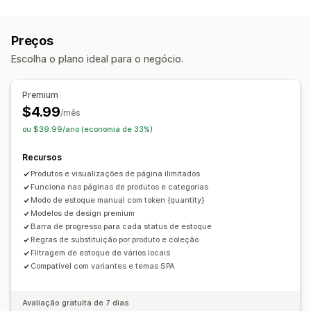
Notificações
Alertas manuais
Poucas unidades em estoque
Preços
Sem estoque
Escolha o plano ideal para o negócio.
Personalização
Modelos de notificação
Botão de notificação
Premium
Contador de estoque
$4.99
/mês
ou $39.99/ano (economia de 33%)
Análises e relatórios
Acompanhamento de estoque
Recursos
Produtos e visualizações de página ilimitados
Funciona nas páginas de produtos e categorias
Modo de estoque manual com token {quantity}
Modelos de design premium
Barra de progresso para cada status de estoque
Regras de substituição por produto e coleção
Filtragem de estoque de vários locais
Compatível com variantes e temas SPA
Avaliação gratuita de 7 dias