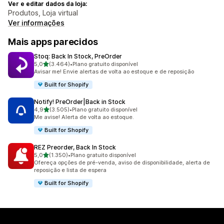
Ver e editar dados da loja:
Produtos, Loja virtual
Ver informações
Mais apps parecidos
Stoq: Back In Stock, PreOrder
de 5 estrelas
5,0
(3.464)
•
Plano gratuito disponível
3464 avaliações ao todo
Avisar me! Envie alertas de volta ao estoque e de reposição
Built for Shopify
Notify! PreOrder|Back in Stock
de 5 estrelas
4,9
(3.505)
•
Plano gratuito disponível
3505 avaliações ao todo
Me avise! Alerta de volta ao estoque.
Built for Shopify
REZ Preorder, Back In Stock
de 5 estrelas
5,0
(1.350)
•
Plano gratuito disponível
1350 avaliações ao todo
Ofereça opções de pré-venda, aviso de disponibilidade, alerta de
reposição e lista de espera
Built for Shopify