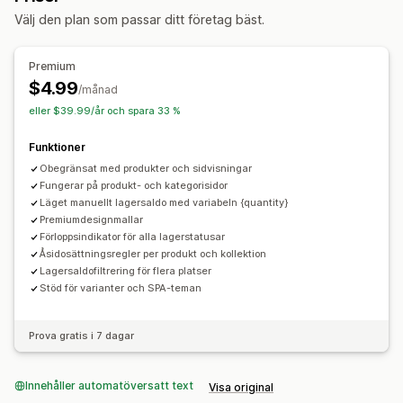
Anpassning
Välj den plan som passar ditt företag bäst.
Aviseringsmallar
Aviseringsknapp
Lagerräknare
Analyser och rapporter
Premium
$4.99
Lagerspårning
/månad
eller $39.99/år och spara 33 %
Funktioner
Obegränsat med produkter och sidvisningar
Fungerar på produkt- och kategorisidor
Läget manuellt lagersaldo med variabeln {quantity}
Premiumdesignmallar
Förloppsindikator för alla lagerstatusar
Åsidosättningsregler per produkt och kollektion
Lagersaldofiltrering för flera platser
Stöd för varianter och SPA-teman
Prova gratis i 7 dagar
Innehåller automatöversatt text
Visa original