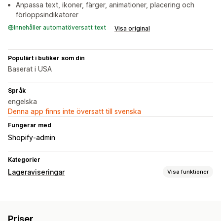
Anpassa text, ikoner, färger, animationer, placering och
förloppsindikatorer
Innehåller automatöversatt text
Visa original
Populärt i butiker som din
Baserat i USA
Språk
engelska
Denna app finns inte översatt till svenska
Fungerar med
Shopify-admin
Kategorier
Lageraviseringar
Visa funktioner
Aviseringar
Manuella aviseringar
Lågt lager
Slut i lager
Priser