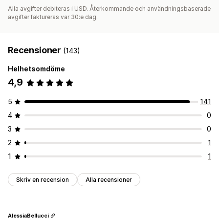
Alla avgifter debiteras i USD. Återkommande och användningsbaserade
avgifter faktureras var 30:e dag.
Recensioner
(143)
Helhetsomdöme
4,9
5
141
4
0
3
0
2
1
1
1
Skriv en recension
Alla recensioner
AlessiaBellucci