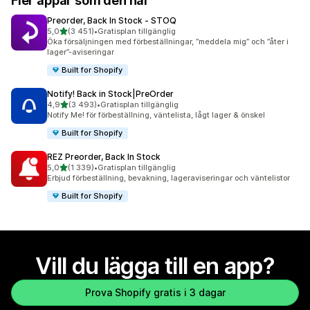
Fler appar som den här
Preorder, Back In Stock ‑ STOQ
av 5 stjärnor
5,0
(3 451)
•
Gratisplan tillgänglig
3451 recensioner totalt
Öka försäljningen med förbeställningar, ”meddela mig” och ”åter i
lager”-aviseringar
Built for Shopify
Notify! Back in Stock|PreOrder
av 5 stjärnor
4,9
(3 493)
•
Gratisplan tillgänglig
3493 recensioner totalt
Notify Me! för förbeställning, väntelista, lågt lager & önskel
Built for Shopify
REZ Preorder, Back In Stock
av 5 stjärnor
5,0
(1 339)
•
Gratisplan tillgänglig
1339 recensioner totalt
Erbjud förbeställning, bevakning, lageraviseringar och väntelistor
Built for Shopify
Vill du lägga till en app?
Prova Shopify gratis i 3 dagar