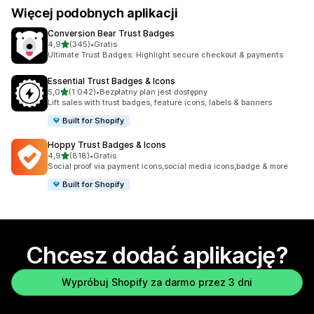
Więcej podobnych aplikacji
Conversion Bear Trust Badges
na 5 gwiazdek
4,9
(345)
•
Gratis
Łączna liczba recenzji: 345
Ultimate Trust Badges: Highlight secure checkout & payments
Essential Trust Badges & Icons
na 5 gwiazdek
5,0
(1 042)
•
Bezpłatny plan jest dostępny
Łączna liczba recenzji: 1042
Lift sales with trust badges, feature icons, labels & banners
Built for Shopify
Hoppy Trust Badges & Icons
na 5 gwiazdek
4,9
(818)
•
Gratis
Łączna liczba recenzji: 818
Social proof via payment icons,social media icons,badge & more
Built for Shopify
Chcesz dodać aplikację?
Wypróbuj Shopify za darmo przez 3 dni