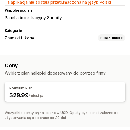
Ta aplikacja nie została przetłumaczona na język Polski
Współpracuje z
Panel administracyjny Shopify
Kategorie
Znaczki i ikony
Pokaż funkcje
Typy ikon
Banery sprzedaży
Ceny
Dostosowanie
Wybierz plan najlepiej dopasowany do potrzeb firmy.
Kolory
Niestandardowy tekst
Pozycja ikony
Premium Plan
$29.99
Strony produktu
/miesiąc
Wszystkie opłaty są naliczane w USD. Opłaty cykliczne i zależne od
użytkowania są pobierane co 30 dni.