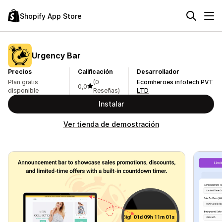
Shopify App Store
Urgency Bar
Precios
Calificación
Desarrollador
Plan gratis
(0
Ecomheroes infotech PVT
0,0
disponible
Reseñas)
LTD
Instalar
Ver tienda de demostración