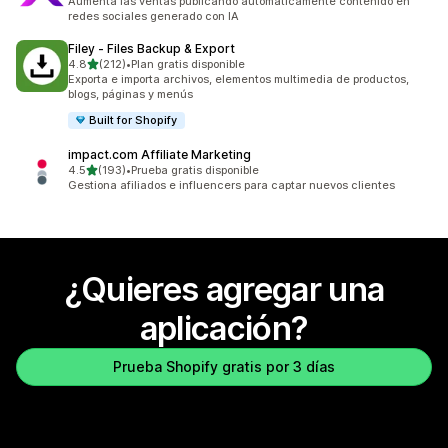
Aumenta las ventas publicando automáticamente contenido en
redes sociales generado con IA
Filey ‑ Files Backup & Export
de 5 estrellas
4.8
(212)
•
Plan gratis disponible
212 reseñas en total
Exporta e importa archivos, elementos multimedia de productos,
blogs, páginas y menús
Built for Shopify
impact.com Affiliate Marketing
de 5 estrellas
4.5
(193)
•
Prueba gratis disponible
193 reseñas en total
Gestiona afiliados e influencers para captar nuevos clientes
¿Quieres agregar una
aplicación?
Prueba Shopify gratis por 3 días