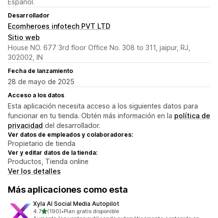
Español.
Desarrollador
Ecomheroes infotech PVT LTD
Sitio web
House NO. 677 3rd floor Office No. 308 to 311, jaipur, RJ,
302002, IN
Fecha de lanzamiento
28 de mayo de 2025
Acceso a los datos
Esta aplicación necesita acceso a los siguientes datos para
funcionar en tu tienda. Obtén más información en la
política de
privacidad
del desarrollador.
Ver datos de empleados y colaboradores:
Propietario de tienda
Ver y editar datos de la tienda:
Productos, Tienda online
Ver los detalles
Más aplicaciones como esta
Xyla AI Social Media Autopilot
de 5 estrellas
4.7
(190)
•
Plan gratis disponible
190 reseñas en total