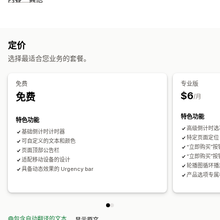
定价
选择最适合您业务的套餐。
免费
专业版
$6
免费
/月
特色功能
特色功能
高级倒计时选
基础倒计时计时器
特定页面定位
可自定义的文本和颜色
“立即购买”
页面顶部公告栏
“立即购买”
适配移动设备的设计
轮播图循环播
具备动态效果的 Urgency bar
产品选项专属
包含自动翻译的文本
显示原文