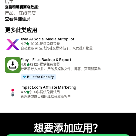
店主
查看和编辑商店数据:
产品、 在线商店
查看详细信息
更多此类应用
Xyla AI Social Media Autopilot
星（满分 5 星）
4.7
(190)
•
提供免费套餐
总共 190 条评论
自动发布 AI 生成的社交媒体帖子，从而提升销量
Filey ‑ Files Backup & Export
星（满分 5 星）
4.8
(212)
•
提供免费套餐
总共 212 条评论
导出和导入文件、产品多媒体文件、博客、页面和菜单
Built for Shopify
impact.com Affiliate Marketing
星（满分 5 星）
4.5
(193)
•
提供免费试用
总共 193 条评论
管理联盟成员和网红以获取新客户
想要添加应用？