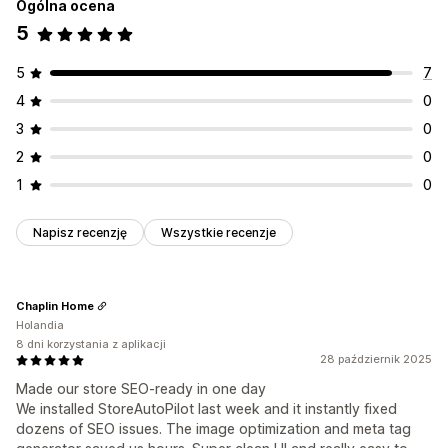
Ogólna ocena
5
5
7
4
0
3
0
2
0
1
0
Napisz recenzję
Wszystkie recenzje
Chaplin Home
Holandia
8 dni korzystania z aplikacji
28 październik 2025
Made our store SEO-ready in one day
We installed StoreAutoPilot last week and it instantly fixed
dozens of SEO issues. The image optimization and meta tag