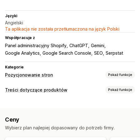
Języki
Angielski
Ta aplikacja nie została przetłumaczona na język Polski
Współpracuje z
Panel administracyjny Shopify
ChatGPT
Gemini
Google Analytics
Google Search Console
SEO
Serpstat
Kategorie
Pozycjonowanie stron
Pokaż funkcje
Narzędzia SEO
Treści dotyczące produktów
Pokaż funkcje
Kompresja obrazów
Zmiana rozmiaru obrazów
Typy zawartości
Kopia zapasowa obrazów
Alternatywny tekst
Opisy
Tytuły
Opisy SEO
Tytuły SEO
Alternatywny tekst
Nazwy plików
Konwertowanie typów plików
Ceny
Obrazy
Tagi
Warianty
Opisy kolekcji
Posty na blogu
Powolne ładowanie
Linki przychodzące
Przekierowania
Wybierz plan najlepiej dopasowany do potrzeb firmy.
Często zadawane pytania
Strony błędu 404
Indeksowanie strony
Metatagi
Fragmenty rozszerzone
Schematy
Robots.txt