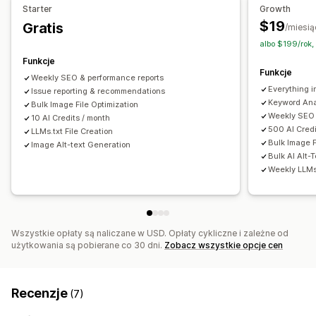
Tworzenie treści
Starter
Growth
Edycja zbiorcza
Generowanie treści przy pomocy AI
Generowanie treści przy pomocy AI
Edycja obrazów
$19
Gratis
/miesią
SEO lokalne
Optymalizacja obrazów
Kompresja obrazów
Szablony instrukcji
Ton i styl
albo $199/rok,
Wielojęzyczne
Tłumaczenie
Edycja zbiorcza
Monitorowanie wydajności
Funkcje
Funkcje
Import i eksport
Automatyczne aktualizacje
Wynik SEO
Audyty
Raportowanie
Informacje i wskazówki
Weekly SEO & performance reports
Everything i
Issue reporting & recommendations
Analizy konkurencji
Analizy słów kluczowych
Pozycjonowanie stron
Keyword Ana
Bulk Image File Optimization
Analizy linków
Analizy zawartości
Śledzenie pozycji
Weekly SEO F
Pozycjonowanie postów na blogu
10 AI Credits / month
500 AI Credi
Ruch na stronie internetowej
LLMs.txt File Creation
Pozycjonowanie kolekcji
Automatyczna optymalizacja
Bulk Image F
Image Alt-text Generation
Wyszukiwanie słów kluczowych
Audyty SEO
Bulk AI Alt-
Weekly LLMs
Optymalizacja adresów URL
Śledzenie pozycji
Wszystkie opłaty są naliczane w USD. Opłaty cykliczne i zależne od
użytkowania są pobierane co 30 dni.
Zobacz wszystkie opcje cen
Recenzje
(7)