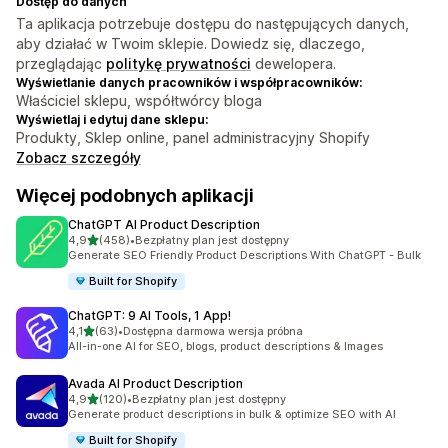
Dostęp do danych
Ta aplikacja potrzebuje dostępu do następujących danych,
aby działać w Twoim sklepie. Dowiedz się, dlaczego,
przeglądając
politykę prywatności
dewelopera.
Wyświetlanie danych pracowników i współpracowników:
Właściciel sklepu, współtwórcy bloga
Wyświetlaj i edytuj dane sklepu:
Produkty, Sklep online, panel administracyjny Shopify
Zobacz szczegóły
Więcej podobnych aplikacji
ChatGPT AI Product Description
na 5 gwiazdek
4,9
(458)
•
Bezpłatny plan jest dostępny
Łączna liczba recenzji: 458
Generate SEO Friendly Product Descriptions With ChatGPT - Bulk
Built for Shopify
ChatGPT: 9 AI Tools, 1 App!
na 5 gwiazdek
4,1
(63)
•
Dostępna darmowa wersja próbna
Łączna liczba recenzji: 63
All-in-one AI for SEO, blogs, product descriptions & Images
Avada AI Product Description
na 5 gwiazdek
4,9
(120)
•
Bezpłatny plan jest dostępny
Łączna liczba recenzji: 120
Generate product descriptions in bulk & optimize SEO with AI
Built for Shopify